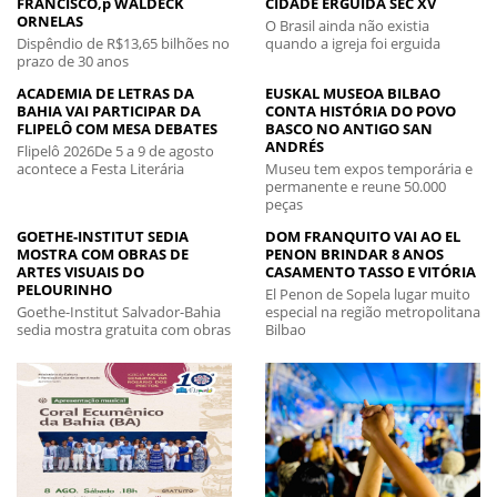
FRANCISCO,p WALDECK
CIDADE ERGUIDA SEC XV
ORNELAS
O Brasil ainda não existia
Dispêndio de R$13,65 bilhões no
quando a igreja foi erguida
prazo de 30 anos
ACADEMIA DE LETRAS DA
EUSKAL MUSEOA BILBAO
BAHIA VAI PARTICIPAR DA
CONTA HISTÓRIA DO POVO
FLIPELÔ COM MESA DEBATES
BASCO NO ANTIGO SAN
ANDRÉS
Flipelô 2026De 5 a 9 de agosto
acontece a Festa Literária
Museu tem expos temporária e
permanente e reune 50.000
peças
GOETHE-INSTITUT SEDIA
DOM FRANQUITO VAI AO EL
MOSTRA COM OBRAS DE
PENON BRINDAR 8 ANOS
ARTES VISUAIS DO
CASAMENTO TASSO E VITÓRIA
PELOURINHO
El Penon de Sopela lugar muito
Goethe-Institut Salvador-Bahia
especial na região metropolitana
sedia mostra gratuita com obras
Bilbao