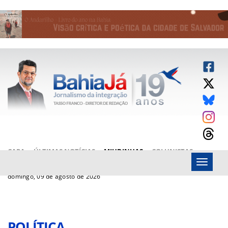
CAPA
ÚLTIMAS NOTÍCIAS
MIUDINHAS
COLUNISTAS
Menu
ARTIGOS
BAHIAJÁ VÍDEOS
FALE CONOSCO
domingo, 09 de agosto de 2026
POLÍTICA