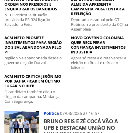
ORDEM NOS PRESIDIOS E
ALMEIDA APRESENTA
ENQUADRAR OS BANDIDOS
CAMPANHA PARA TENTAR A
REELEIÇÃO
NETO criticou a situação
precária da BR-324 ligação
Deputado estadual pelo OT
Salvador a Feira
Robinson é presidente da CCJ na
Assembleia
ACM NETO PROMETE
NOVO GOVERNO COLÔMBIA
INVESTIMENTOS PARA REGIÃO
QUER RECUPERAR
DO SISAL ABANDONADA PELO
CONFIANÇA INVESTIMENTOS
PT
INDUSTRIA
região vive abandonada desde o
Agora só resta a direta vencer a
governo de João Durval
eleição no Brasil e refrear o
lulismo
ACM NETO CRITICA JERÔNIMO
POR BAHIA FICAR EM ÚLTIMO
LUGAR NO IDEB
O candidato também citou o
slogan da campanha, Mudança
Com Segurança,
Política
07/08/2026 às 16:57
BRUNO REIS E ZÉ COCÁ VÃO A
UPB E DESTACAM UNIÃO NO