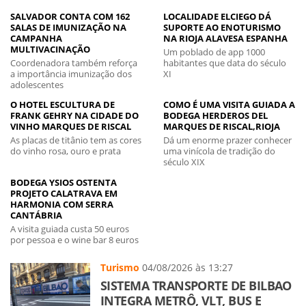
SALVADOR CONTA COM 162
LOCALIDADE ELCIEGO DÁ
SALAS DE IMUNIZAÇÃO NA
SUPORTE AO ENOTURISMO
CAMPANHA
NA RIOJA ALAVESA ESPANHA
MULTIVACINAÇÃO
Um poblado de app 1000
Coordenadora também reforça
habitantes que data do século
a importância imunização dos
XI
adolescentes
O HOTEL ESCULTURA DE
COMO É UMA VISITA GUIADA A
FRANK GEHRY NA CIDADE DO
BODEGA HERDEROS DEL
VINHO MARQUES DE RISCAL
MARQUES DE RISCAL,RIOJA
As placas de titânio tem as cores
Dá um enorme prazer conhecer
do vinho rosa, ouro e prata
uma vinícola de tradição do
século XIX
BODEGA YSIOS OSTENTA
PROJETO CALATRAVA EM
HARMONIA COM SERRA
CANTÁBRIA
A visita guiada custa 50 euros
por pessoa e o wine bar 8 euros
Turismo
04/08/2026 às 13:27
SISTEMA TRANSPORTE DE BILBAO
INTEGRA METRÔ, VLT, BUS E