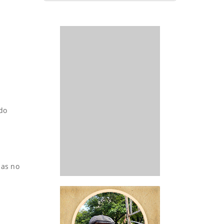
 do
has no