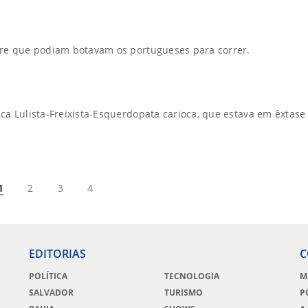
pre que podiam botavam os portugueses para correr.
ca Lulista-Freixista-Esquerdopata carioca, que estava em êxtase
1
2
3
4
EDITORIAS
C
POLÍTICA
TECNOLOGIA
M
SALVADOR
TURISMO
P