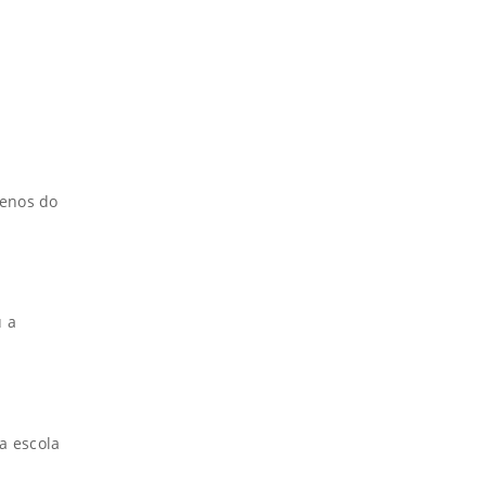
menos do
u a
a escola