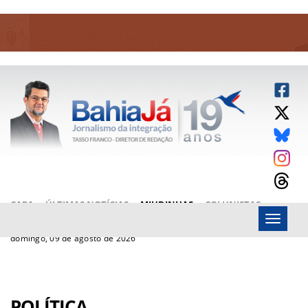
CAPA
ÚLTIMAS NOTÍCIAS
MIUDINHAS
COLUNISTAS
Menu
ARTIGOS
BAHIAJÁ VÍDEOS
FALE CONOSCO
domingo, 09 de agosto de 2026
POLÍTICA