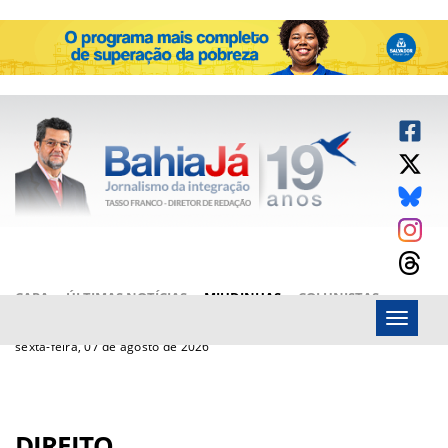
CAPA
ÚLTIMAS NOTÍCIAS
MIUDINHAS
COLUNISTAS
Menu
ARTIGOS
BAHIAJÁ VÍDEOS
FALE CONOSCO
sexta-feira, 07 de agosto de 2026
DIREITO