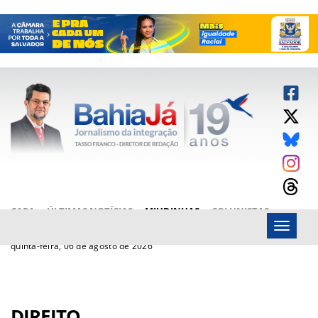
CAPA
ÚLTIMAS NOTÍCIAS
MIUDINHAS
COLUNISTAS
Menu
ARTIGOS
BAHIAJÁ VÍDEOS
FALE CONOSCO
quinta-feira, 06 de agosto de 2026
DIREITO