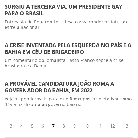
SURGIU A TERCEIRA VIA: UM PRESIDENTE GAY
PARA O BRASIL
Entrevista de Eduardo Leite leva o governador a status de
estrela nacional
A CRISE INVENTADA PELA ESQUERDA NO PAÍS E A
BAHIA EM CÉU DE BRIGADEIRO
Um comentário do jornalista Tasso Franco sobre a crise
brasileira e a Bahia
A PROVÁVEL CANDIDATURA JOÃO ROMA A
GOVERNADOR DA BAHIA, EM 2022
Veja as ponderáveis para que Roma possa se efetivar como
3ª via na disputa ao governo baiano
3
4
5
6
7
8
9
10
11
12
13