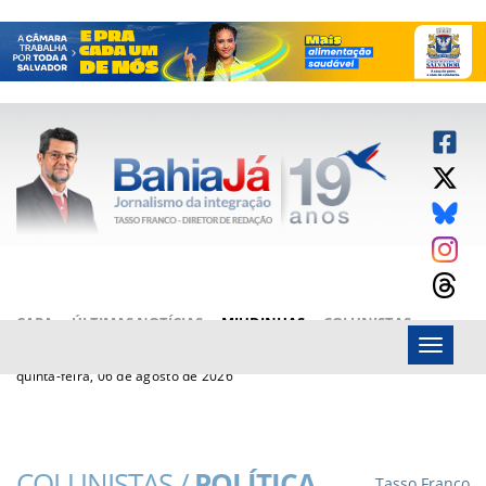
CAPA
ÚLTIMAS NOTÍCIAS
MIUDINHAS
COLUNISTAS
Menu
ARTIGOS
BAHIAJÁ VÍDEOS
FALE CONOSCO
quinta-feira, 06 de agosto de 2026
COLUNISTAS /
POLÍTICA
Tasso Franco