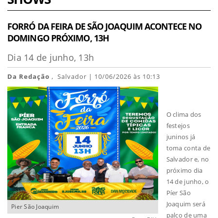
FORRÓ DA FEIRA DE SÃO JOAQUIM ACONTECE NO
DOMINGO PRÓXIMO, 13H
Dia 14 de junho, 13h
Da Redação
, Salvador | 10/06/2026 às 10:13
O clima dos
festejos
juninos já
toma conta de
Salvador e, no
próximo dia
14 de junho, o
Píer São
Joaquim será
Pier São Joaquim
palco de uma