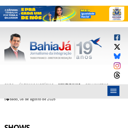
CAPA
ÚLTIMAS NOTÍCIAS
MIUDINHAS
COLUNISTAS
Menu
ARTIGOS
BAHIAJÁ VÍDEOS
FALE CONOSCO
s�bado, 08 de agosto de 2026
SHOWS