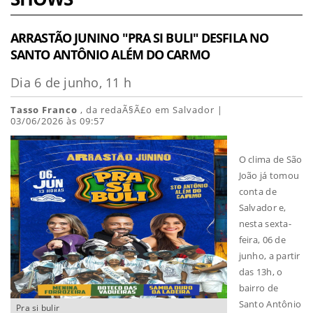
ARRASTÃO JUNINO "PRA SI BULI" DESFILA NO
SANTO ANTÔNIO ALÉM DO CARMO
Dia 6 de junho, 11 h
Tasso Franco
, da redaÃ§Ã£o em Salvador |
03/06/2026 às 09:57
O clima de São
João já tomou
conta de
Salvador e,
nesta sexta-
feira, 06 de
junho, a partir
das 13h, o
bairro de
Santo Antônio
Pra si bulir