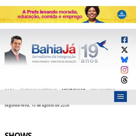
CAPA
ÚLTIMAS NOTÍCIAS
MIUDINHAS
COLUNISTAS
Menu
ARTIGOS
BAHIAJÁ VÍDEOS
FALE CONOSCO
segunda-feira, 10 de agosto de 2026
SHOWS