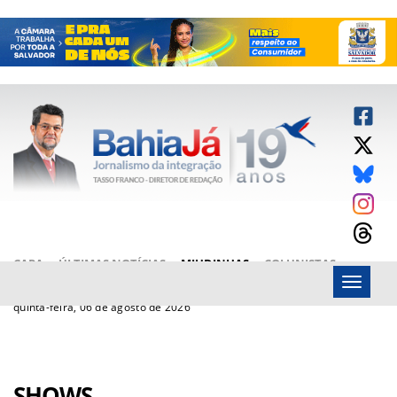
CAPA
ÚLTIMAS NOTÍCIAS
MIUDINHAS
COLUNISTAS
Menu
ARTIGOS
BAHIAJÁ VÍDEOS
FALE CONOSCO
quinta-feira, 06 de agosto de 2026
SHOWS