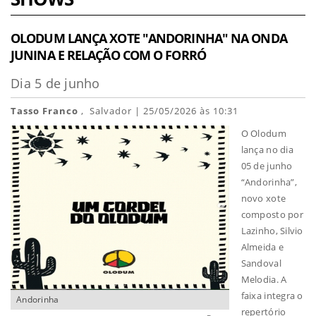
OLODUM LANÇA XOTE "ANDORINHA" NA ONDA
JUNINA E RELAÇÃO COM O FORRÓ
Dia 5 de junho
Tasso Franco
, Salvador | 25/05/2026 às 10:31
O Olodum
lança no dia
05 de junho
“Andorinha”,
novo xote
composto por
Lazinho, Silvio
Almeida e
Sandoval
Melodia. A
faixa integra o
Andorinha
repertório