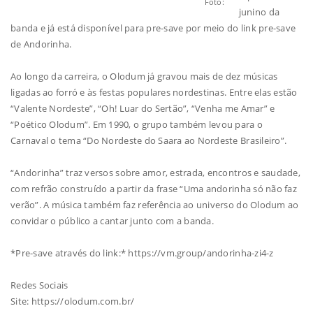
Foto:
junino da
banda e já está disponível para pre-save por meio do link pre-save
de Andorinha.
Ao longo da carreira, o Olodum já gravou mais de dez músicas
ligadas ao forró e às festas populares nordestinas. Entre elas estão
“Valente Nordeste”, “Oh! Luar do Sertão”, “Venha me Amar” e
“Poético Olodum”. Em 1990, o grupo também levou para o
Carnaval o tema “Do Nordeste do Saara ao Nordeste Brasileiro”.
“Andorinha” traz versos sobre amor, estrada, encontros e saudade,
com refrão construído a partir da frase “Uma andorinha só não faz
verão”. A música também faz referência ao universo do Olodum ao
convidar o público a cantar junto com a banda.
*Pre-save através do link:* https://vm.group/andorinha-zi4-z
Redes Sociais
Site: https://olodum.com.br/