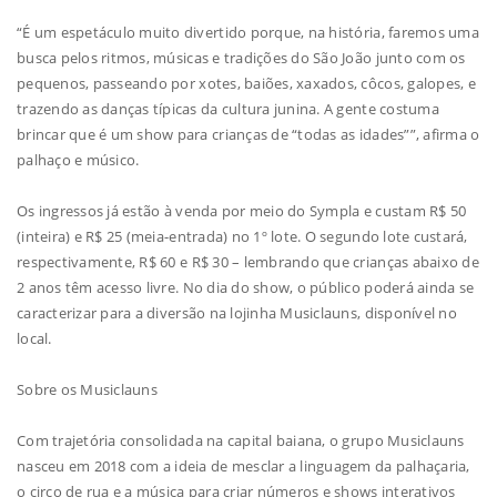
“É um espetáculo muito divertido porque, na história, faremos uma
busca pelos ritmos, músicas e tradições do São João junto com os
pequenos, passeando por xotes, baiões, xaxados, côcos, galopes, e
trazendo as danças típicas da cultura junina. A gente costuma
brincar que é um show para crianças de “todas as idades””, afirma o
palhaço e músico.
Os ingressos já estão à venda por meio do Sympla e custam R$ 50
(inteira) e R$ 25 (meia-entrada) no 1º lote. O segundo lote custará,
respectivamente, R$ 60 e R$ 30 – lembrando que crianças abaixo de
2 anos têm acesso livre. No dia do show, o público poderá ainda se
caracterizar para a diversão na lojinha Musiclauns, disponível no
local.
Sobre os Musiclauns
Com trajetória consolidada na capital baiana, o grupo Musiclauns
nasceu em 2018 com a ideia de mesclar a linguagem da palhaçaria,
o circo de rua e a música para criar números e shows interativos