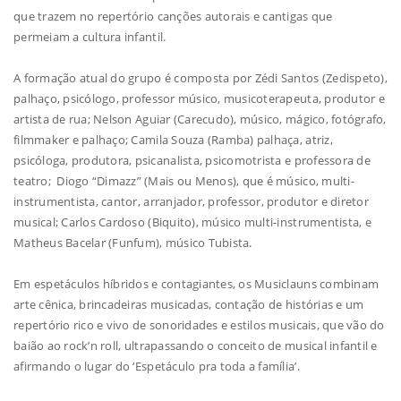
que trazem no repertório canções autorais e cantigas que
permeiam a cultura infantil.
A formação atual do grupo é composta por Zédi Santos (Zedispeto),
palhaço, psicólogo, professor músico, musicoterapeuta, produtor e
artista de rua; Nelson Aguiar (Carecudo), músico, mágico, fotógrafo,
filmmaker e palhaço; Camila Souza (Ramba) palhaça, atriz,
psicóloga, produtora, psicanalista, psicomotrista e professora de
teatro; Diogo “Dimazz” (Mais ou Menos), que é músico, multi-
instrumentista, cantor, arranjador, professor, produtor e diretor
musical; Carlos Cardoso (Biquito), músico multi-instrumentista, e
Matheus Bacelar (Funfum), músico Tubista.
Em espetáculos híbridos e contagiantes, os Musiclauns combinam
arte cênica, brincadeiras musicadas, contação de histórias e um
repertório rico e vivo de sonoridades e estilos musicais, que vão do
baião ao rock’n roll, ultrapassando o conceito de musical infantil e
afirmando o lugar do ‘Espetáculo pra toda a família’.