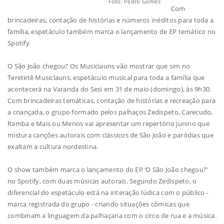
Foto: Pedro Gomes
Com
brincadeiras, contação de histórias e números inéditos para toda a
família, espetáculo também marca o lançamento de EP temático no
Spotify
O São João chegou? Os Musiclauns vão mostrar que sim no
Teretetê Musiclauns, espetáculo musical para toda a família que
acontecerá na Varanda do Sesi em 31 de maio (domingo), às 9h30.
Com brincadeiras temáticas, contação de histórias e recreação para
a criançada, o grupo formado pelos palhaços Zedispeto, Carecudo,
Ramba e Mais ou Menos vai apresentar um repertório junino que
mistura canções autorais com clássicos de São João e paródias que
exaltam a cultura nordestina.
O show também marca o lançamento do EP ‘O São João chegou?’
no Spotify, com duas músicas autorais. Segundo Zedispeto, o
diferencial do espetáculo está na interação lúdica com o público -
marca registrada do grupo - criando situações cômicas que
combinam a linguagem da palhaçaria com o circo de rua e a música.