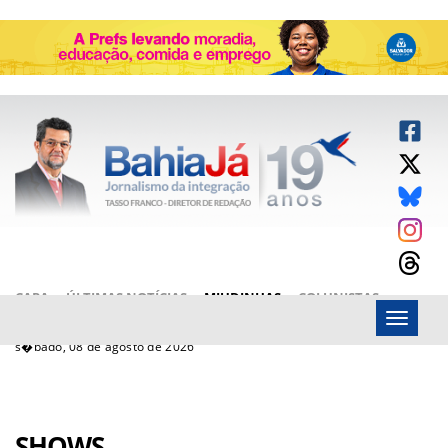
CAPA
ÚLTIMAS NOTÍCIAS
MIUDINHAS
COLUNISTAS
Menu
ARTIGOS
BAHIAJÁ VÍDEOS
FALE CONOSCO
s�bado, 08 de agosto de 2026
SHOWS