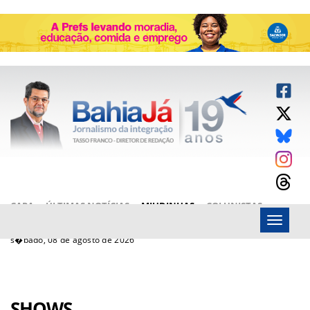
CAPA
ÚLTIMAS NOTÍCIAS
MIUDINHAS
COLUNISTAS
Menu
ARTIGOS
BAHIAJÁ VÍDEOS
FALE CONOSCO
s�bado, 08 de agosto de 2026
SHOWS