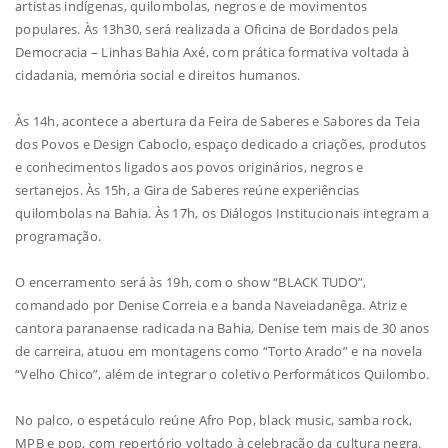
artistas indígenas, quilombolas, negros e de movimentos
populares. Às 13h30, será realizada a Oficina de Bordados pela
Democracia – Linhas Bahia Axé, com prática formativa voltada à
cidadania, memória social e direitos humanos.
Às 14h, acontece a abertura da Feira de Saberes e Sabores da Teia
dos Povos e Design Caboclo, espaço dedicado a criações, produtos
e conhecimentos ligados aos povos originários, negros e
sertanejos. Às 15h, a Gira de Saberes reúne experiências
quilombolas na Bahia. Às 17h, os Diálogos Institucionais integram a
programação.
O encerramento será às 19h, com o show “BLACK TUDO”,
comandado por Denise Correia e a banda Naveiadanêga. Atriz e
cantora paranaense radicada na Bahia, Denise tem mais de 30 anos
de carreira, atuou em montagens como “Torto Arado” e na novela
“Velho Chico”, além de integrar o coletivo Performáticos Quilombo.
No palco, o espetáculo reúne Afro Pop, black music, samba rock,
MPB e pop, com repertório voltado à celebração da cultura negra.