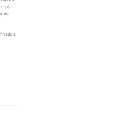
ressos
ores.
imitado a