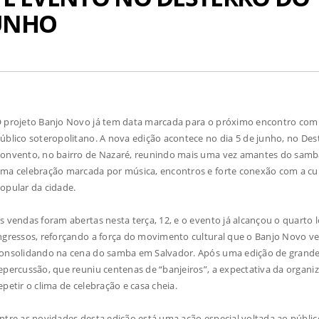
JUNHO
 projeto Banjo Novo já tem data marcada para o próximo encontro com
úblico soteropolitano. A nova edição acontece no dia 5 de junho, no Des
onvento, no bairro de Nazaré, reunindo mais uma vez amantes do samb
ma celebração marcada por música, encontros e forte conexão com a cu
opular da cidade.
s vendas foram abertas nesta terça, 12, e o evento já alcançou o quarto 
ngressos, reforçando a força do movimento cultural que o Banjo Novo v
onsolidando na cena do samba em Salvador. Após uma edição de grand
epercussão, que reuniu centenas de “banjeiros”, a expectativa da organi
epetir o clima de celebração e casa cheia.
ntre as novidades desta edição está uma ação especial voltada ao público