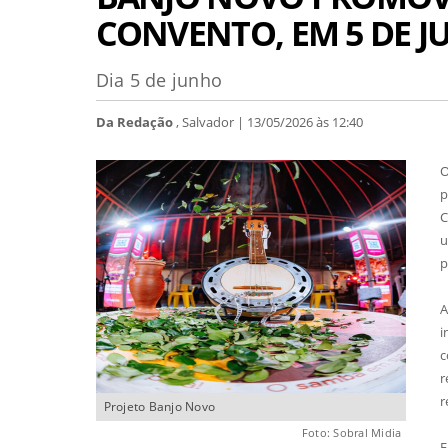
CONVENTO, EM 5 DE 
Dia 5 de junho
Da Redação
, Salvador | 13/05/2026 às 12:40
O
p
C
u
p
A
i
c
r
r
Projeto Banjo Novo
Foto: Sobral Midia
E