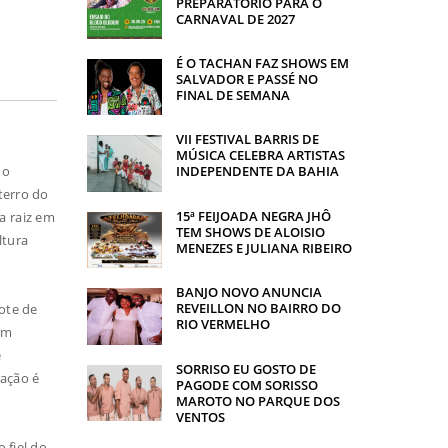
PREPARATÓRIO PARA O
CARNAVAL DE 2027
É O TACHAN FAZ SHOWS EM
SALVADOR E PASSÉ NO
FINAL DE SEMANA
VII FESTIVAL BARRIS DE
MÚSICA CELEBRA ARTISTAS
 o
INDEPENDENTE DA BAHIA
terro do
15ª FEIJOADA NEGRA JHÔ
a raiz em
TEM SHOWS DE ALOISIO
ltura
MENEZES E JULIANA RIBEIRO
BANJO NOVO ANUNCIA
REVEILLON NO BAIRRO DO
lote de
RIO VERMELHO
em
e
SORRISO EU GOSTO DE
zação é
PAGODE COM SORISSO
MAROTO NO PARQUE DOS
VENTOS
 fiel do