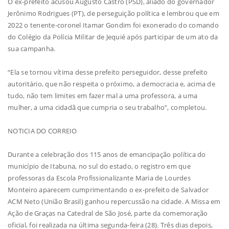
O ex-prefeito acusou Augusto Castro (PSD), aliado do governador
Jerônimo Rodrigues (PT), de perseguição política e lembrou que em
2022 o tenente-coronel Itamar Gondim foi exonerado do comando
do Colégio da Polícia Militar de Jequié após participar de um ato da
sua campanha.
“Ela se tornou vítima desse prefeito perseguidor, desse prefeito
autoritário, que não respeita o próximo, a democracia e, acima de
tudo, não tem limites em fazer mal a uma professora, a uma
mulher, a uma cidadã que cumpria o seu trabalho”, completou.
NOTICIA DO CORREIO
Durante a celebração dos 115 anos de emancipação política do
município de Itabuna, no sul do estado, o registro em que
professoras da Escola Profissionalizante Maria de Lourdes
Monteiro aparecem cumprimentando o ex-prefeito de Salvador
ACM Neto (União Brasil) ganhou repercussão na cidade. A Missa em
Ação de Graças na Catedral de São José, parte da comemoração
oficial, foi realizada na última segunda-feira (28). Três dias depois,