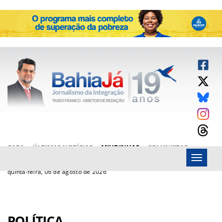
CAPA
ÚLTIMAS NOTÍCIAS
MIUDINHAS
COLUNISTAS
Menu
ARTIGOS
BAHIAJÁ VÍDEOS
FALE CONOSCO
quinta-feira, 06 de agosto de 2026
POLÍTICA