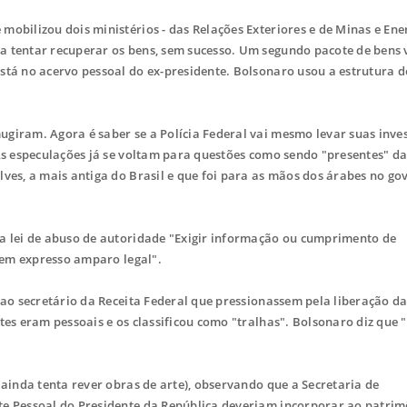
obilizou dois ministérios - das Relações Exteriores e de Minas e Energ
a tentar recuperar os bens, sem sucesso. Um segundo pacote de bens 
stá no acervo pessoal do ex-presidente. Bolsonaro usou a estrutura 
giram. Agora é saber se a Polícia Federal vai mesmo levar suas inve
 As especulações já se voltam para questões como sendo "presentes" d
lves, a mais antiga do Brasil e que foi para as mãos dos árabes no go
na lei de abuso de autoridade "Exigir informação ou cumprimento de
 sem expresso amparo legal".
ao secretário da Receita Federal que pressionassem pela liberação da
tes eram pessoais e os classificou como "tralhas". Bolsonaro diz que 
 ainda tenta rever obras de arte), observando que a Secretaria de
te Pessoal do Presidente da República deveriam incorporar ao patri