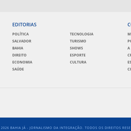
EDITORIAS
C
POLÍTICA
TECNOLOGIA
M
SALVADOR
TURISMO
P
BAHIA
SHOWS
A
DIREITO
ESPORTE
C
ECONOMIA
CULTURA
E
SAÚDE
C
- 2026 BAHIA JÁ - JORNALISMO DA INTEGRAÇÃO. TODOS OS DIREITOS RES