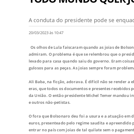
A conduta do presidente pode se enquadr
20/03/2023 às 10:47
Os olhos de Lula faiscaram quando as joias de Bolson
admiram. O problema é que se relembrou que o preside
levado para casa quando saiu do governo. Eram coisas
gulosos para as peças. As joias sempre foram proble
Ali Baba, na ficção, adorava. É difícil não se render 
eras, que todos os documentos e presentes recebidos 
da União. O então presidente Michel Temer mandou inves
e outros não-petistas.
O fora que Bolsonaro deu foi a usura e a atuação em d
euros, presenteado pelo regime saudita e apreendido p
entrar no país com joias de tal quilate sem o pagame