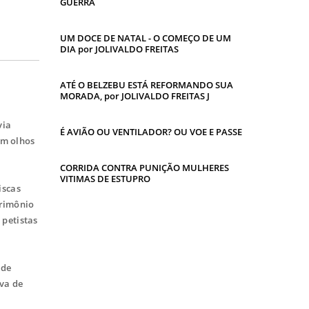
GUERRA
UM DOCE DE NATAL - O COMEÇO DE UM
DIA por JOLIVALDO FREITAS
ATÉ O BELZEBU ESTÁ REFORMANDO SUA
MORADA, por JOLIVALDO FREITAS J
via
É AVIÃO OU VENTILADOR? OU VOE E PASSE
om olhos
CORRIDA CONTRA PUNIÇÃO MULHERES
VITIMAS DE ESTUPRO
iscas
trimônio
 petistas
 de
iva de