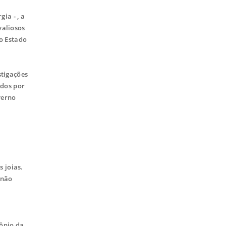
ia - , a
valiosos
do Estado
stigações
ados por
verno
s joias.
"não
mônio da