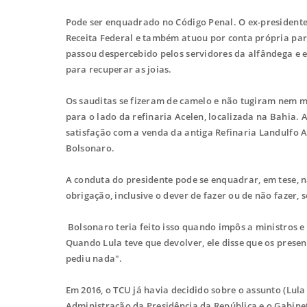
Pode ser enquadrado no Código Penal. O ex-presidente m
Receita Federal e também atuou por conta própria par
passou despercebido pelos servidores da alfândega e e
para recuperar as joias.
Os sauditas se fizeram de camelo e não tugiram nem mu
para o lado da refinaria Acelen, localizada na Bahia.
satisfação com a venda da antiga Refinaria Landulfo A
Bolsonaro.
A conduta do presidente pode se enquadrar, em tese, 
obrigação, inclusive o dever de fazer ou de não fazer,
Bolsonaro teria feito isso quando impôs a ministros e 
Quando Lula teve que devolver, ele disse que os presen
pediu nada".
Em 2016, o TCU já havia decidido sobre o assunto (Lula
Administração da Presidência da República e o Gabine