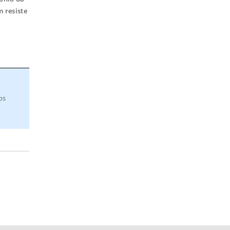
 resiste
os