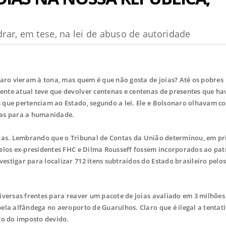
ar, em tese, na lei de abuso de autoridade
aro vieram à tona, mas quem é que não gosta de joias? Até os pobres
nte atual teve que devolver centenas e centenas de presentes que ha
 que pertenciam ao Estado, segundo a lei. Ele e Bolsonaro olhavam c
mas para a humanidade.
a elas. Lembrando que o Tribunal de Contas da União determinou, em pr
pelos ex-presidentes FHC e Dilma Rousseff fossem incorporados ao pa
tigar para localizar 712 itens subtraídos do Estado brasileiro pelos
iversas frentes para reaver um pacote de joias avaliado em 3 milhões
ela alfândega no aeroporto de Guarulhos. Claro que é ilegal a tentat
nto do imposto devido.