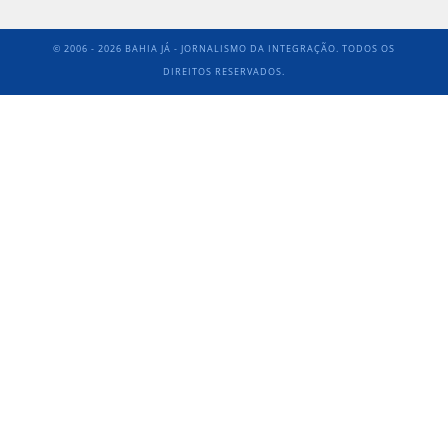
© 2006 - 2026 BAHIA JÁ - JORNALISMO DA INTEGRAÇÃO. TODOS OS
DIREITOS RESERVADOS.