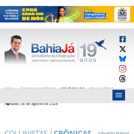
CAPA
ÚLTIMAS NOTÍCIAS
MIUDINHAS
COLUNISTAS
Menu
ARTIGOS
BAHIAJÁ VÍDEOS
FALE CONOSCO
s�bado, 08 de agosto de 2026
COLUNISTAS /
CRÔNICAS
Jolivaldo Freitas