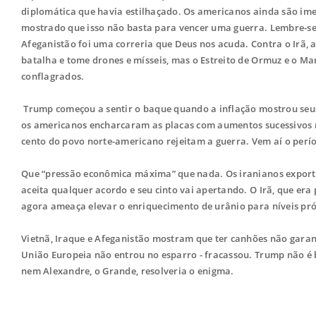
diplomática que havia estilhaçado. Os americanos ainda são imen
mostrado que isso não basta para vencer uma guerra. Lembre-se q
Afeganistão foi uma correria que Deus nos acuda. Contra o Irã, a
batalha e tome drones e mísseis, mas o Estreito de Ormuz e o Ma
conflagrados.
Trump começou a sentir o baque quando a inflação mostrou seus
os americanos encharcaram as placas com aumentos sucessivos no
cento do povo norte-americano rejeitam a guerra. Vem aí o perío
Que “pressão econômica máxima” que nada. Os iranianos export
aceita qualquer acordo e seu cinto vai apertando. O Irã, que era
agora ameaça elevar o enriquecimento de urânio para níveis pr
Vietnã, Iraque e Afeganistão mostram que ter canhões não garante
União Europeia não entrou no esparro - fracassou. Trump não é b
nem Alexandre, o Grande, resolveria o enigma.