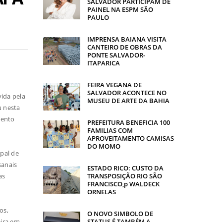
SALVADOR PARTICIPAM DE
PAINEL NA ESPM SÃO
PAULO
IMPRENSA BAIANA VISITA
CANTEIRO DE OBRAS DA
PONTE SALVADOR-
ITAPARICA
FEIRA VEGANA DE
SALVADOR ACONTECE NO
vida pela
MUSEU DE ARTE DA BAHIA
u nesta
mento
PREFEITURA BENEFICIA 100
FAMILIAS COM
APROVEITAMENTO CAMISAS
DO MOMO
pal de
sanais
ESTADO RICO: CUSTO DA
as
TRANSPOSIÇÃO RIO SÃO
FRANCISCO,p WALDECK
ORNELAS
os,
O NOVO SIMBOLO DE
eira em
STATUS É TAMBÉM A