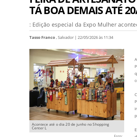
TÁ BOA DEMAIS ATÉ 20
: Edição especial da Expo Mulher aconte
Tasso Franco
, Salvador | 22/05/2026 às 11:34
A
P
q
c
C
P
i
p
Acontece até o dia 20 de junho no Shopping
Center L
E
Foto:
d