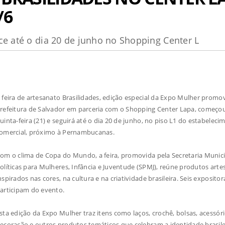
/6
ce até o dia 20 de junho no Shopping Center L
 feira de artesanato Brasilidades, edição especial da Expo Mulher promo
refeitura de Salvador em parceria com o Shopping Center Lapa, começo
uinta-feira (21) e seguirá até o dia 20 de junho, no piso L1 do estabeleci
omercial, próximo à Pernambucanas.
om o clima de Copa do Mundo, a feira, promovida pela Secretaria Munici
olíticas para Mulheres, Infância e Juventude (SPMJ), reúne produtos arte
nspirados nas cores, na cultura e na criatividade brasileira. Seis expositor
articipam do evento.
sta edição da Expo Mulher traz itens como laços, crochê, bolsas, acessóri
ecoração e outros produtos temáticos que celebram a identidade brasil