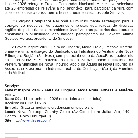
Inspire 2026 reforça o Projeto Comprador Nacional. A iniciativa seleciona
até 20 empresas de relevância no setor têxtil para participar da feira com
custos de logística (passagem e hospedagem) custeados pelo Sindvest.
"O Projeto Comprador Nacional é um instrumento estratégico para a
geração de negócios. Ao trazermos empresas qualificadas de diversas
regiões do país, criamos um ambiente favorável para parcerias duradouras e
ampliamos a visibilidade das marcas participantes da Fevest", afirma
Gustavo Moraes, presidente do Sindvest.
A Fevest Inspire 2026 - Feira de Lingerie, Moda Praia, Fitness e Matéria-
prima - é uma realização do Sindicato das Indústrias do Vestuário de Nova
Friburgo e Região (Sindvest), com patrocínio ouro da ApexBrasil, patrocínio
da Firjan SENAI SESI, parceiro institucional SENAC, apoio institucional da
Prefeitura Municipal de Nova Friburgo, Apoio da Águas de Nova Friburgo, da
Associação Brasileira da Indústria Têxtil e de Confecção (Abit), da Frionline
e da Vinilsul.
Serviço:
Fevest Inspire 2026
- Feira de Lingerie, Moda Praia, Fitness e Matéria-
prima
Data:
09 a 11 de junho de 2026 (terça-feira a quinta-feira)
Horário:
das 13h às 20h
Entrada:
Gratuita mediante credenciamento pelo site
Local:
Nova Friburgo Country Clube (Av Conselheiro Julius Arp, 140 –
Centro – Nova Friburgo/RJ)
Site:
http://www.fevest.com/