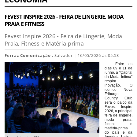
FEVEST INSPIRE 2026 - FEIRA DE LINGERIE, MODA
PRAIA E FITNESS
Fevest Inspire 2026 - Feira de Lingerie, Moda
Praia, Fitness e Matéria-prima
Ferraz Comunicação
, Salvador | 16/05/2026 às 05:53
Entre os
dias 09 e 11 de
junho, a "Capital
da Moda Íntima"
respira
inovação. O
icônico Nova
Friburgo
Country Club
será o palco da
Fevest Inspire
2026, a principal
feira de lingerie,
moda praia,
fitness e
matéria-prima
do país e da
América Latina.