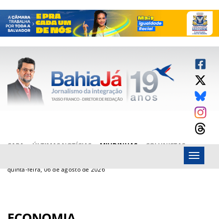
CAPA
ÚLTIMAS NOTÍCIAS
MIUDINHAS
COLUNISTAS
Menu
ARTIGOS
BAHIAJÁ VÍDEOS
FALE CONOSCO
quinta-feira, 06 de agosto de 2026
ECONOMIA