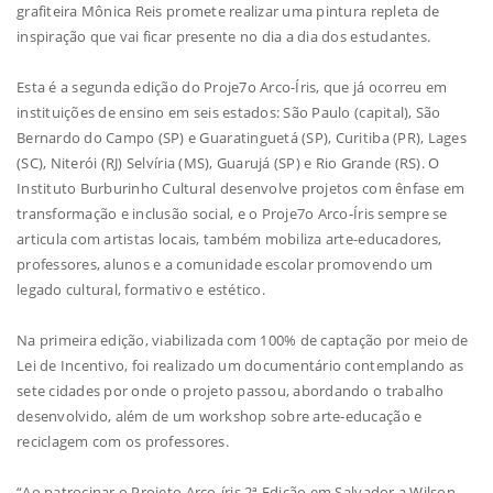
grafiteira Mônica Reis promete realizar uma pintura repleta de
inspiração que vai ficar presente no dia a dia dos estudantes.
Esta é a segunda edição do Proje7o Arco-Íris, que já ocorreu em
instituições de ensino em seis estados: São Paulo (capital), São
Bernardo do Campo (SP) e Guaratinguetá (SP), Curitiba (PR), Lages
(SC), Niterói (RJ) Selvíria (MS), Guarujá (SP) e Rio Grande (RS). O
Instituto Burburinho Cultural desenvolve projetos com ênfase em
transformação e inclusão social, e o Proje7o Arco-Íris sempre se
articula com artistas locais, também mobiliza arte-educadores,
professores, alunos e a comunidade escolar promovendo um
legado cultural, formativo e estético.
Na primeira edição, viabilizada com 100% de captação por meio de
Lei de Incentivo, foi realizado um documentário contemplando as
sete cidades por onde o projeto passou, abordando o trabalho
desenvolvido, além de um workshop sobre arte-educação e
reciclagem com os professores.
“Ao patrocinar o Projeto Arco-íris 2ª Edição em Salvador a Wilson