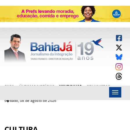
CAPA
ÚLTIMAS NOTÍCIAS
MIUDINHAS
COLUNISTAS
Menu
ARTIGOS
BAHIAJÁ VÍDEOS
FALE CONOSCO
s�bado, 08 de agosto de 2026
CULTURA