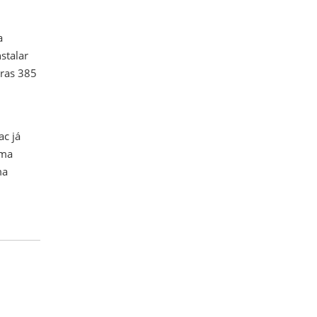
a
stalar
tras 385
ac já
uma
ma