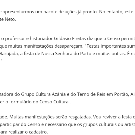
 e apresentarmos um pacote de ações já pronto. No entanto, este
te Neto.
o professor e historiador Gildásio Freitas diz que o Censo permit
 que muitas manifestações desapareçam. "Festas importantes su
Marujada, a festa de Nossa Senhora do Parto e muitas outras. É n
".
zadora do Grupo Cultura Azânia e do Terno de Reis em Portão, A
her o formulário do Censo Cultural.
ade. Muitas manifestações serão resgatadas. Vou reviver a festa 
articipar do Censo é necessário que os grupos culturais ou artist
ara realizar o cadastro.