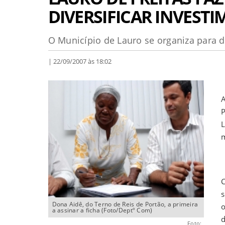
DIVERSIFICAR INVEST
O Município de Lauro se organiza para di
| 22/09/2007 às 18:02
A
A
P
L
m
O
C
s
Dona Aidê, do Terno de Reis de Portão, a primeira
o
a assinar a ficha (Foto/Deptº Com)
d
Foto: