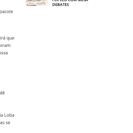
DEBATES
 pacote
irá que
miram
ossa
idê
da Loba
as se