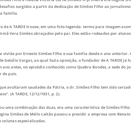
 desafios surgidos a partir da dedicação de Simões Filho ao jornalismo
a família.
mbro de A TARDE trouxe, em uma foto-legenda- termo para imagem ac
 irmã Vera Simões abraçados pelo pai. Eles estão rodeados por alunos
a vivida por Ernesto Simões Filho e sua família desde o ano anterior.
e Getúlio Vargas, ao qual fazia oposição, o fundador de A TARDE já h
Um ano antes, no episódio conhecido como Quebra Bondes, a sede do jo
r do país.
 que avultaram saudades da Pátria, o dr. Simões Filho tem sido cercad
s”. (A TARDE, 12/12/1931, p. 2).
, ou uma combinação das duas, era uma característica de Simões Filho
Regina Simões de Mello Leitão passou a presidir a empresa com Renat
 colunas especializadas.