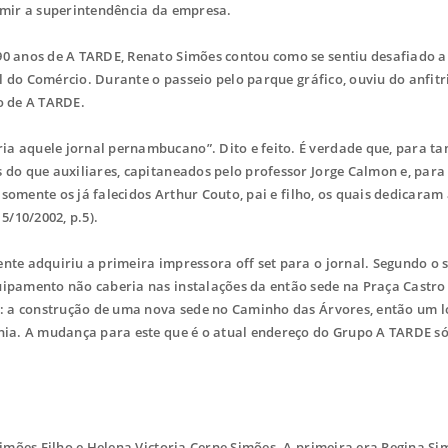
umir a superintendência da empresa.
90 anos de A TARDE, Renato Simões contou como se sentiu desafiado 
al do Comércio. Durante o passeio pelo parque gráfico, ouviu do anfit
o de A TARDE.
 aquele jornal pernambucano”. Dito e feito. É verdade que, para ta
 do que auxiliares, capitaneados pelo professor Jorge Calmon e, para
a somente os já falecidos Arthur Couto, pai e filho, os quais dedicara
5/10/2002, p.5).
nte adquiriu a primeira impressora off set para o jornal. Segundo o 
ipamento não caberia nas instalações da então sede na Praça Castro 
o: a construção de uma nova sede no Caminho das Árvores, então um l
hia. A mudança para este que é o atual endereço do Grupo A TARDE s
Simões Filho e Helena Victoria Cerne Simões. A primeira era Regina Si