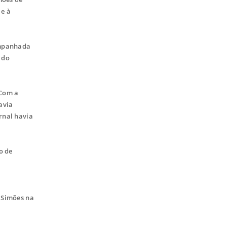
 e à
ompanhada
 do
 Com a
avia
rnal havia
o de
o Simões na