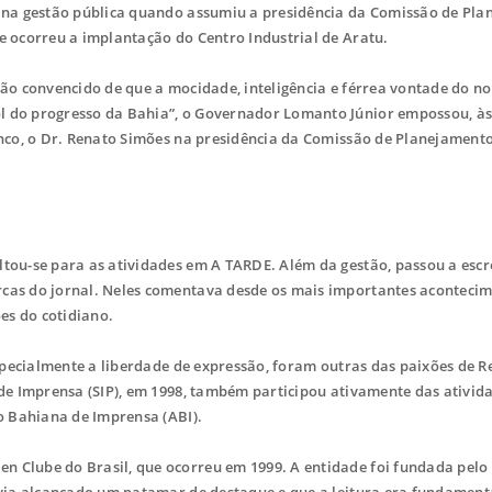
a na gestão pública quando assumiu a presidência da Comissão de Pl
e ocorreu a implantação do Centro Industrial de Aratu.
tão convencido de que a mocidade, inteligência e férrea vontade do n
 do progresso da Bahia”, o Governador Lomanto Júnior empossou, às
anco, o Dr. Renato Simões na presidência da Comissão de Planejament
tou-se para as atividades em A TARDE. Além da gestão, passou a escr
cas do jornal. Neles comentava desde os mais importantes aconteci
es do cotidiano.
especialmente a liberdade de expressão, foram outras das paixões de 
 de Imprensa (SIP), em 1998, também participou ativamente das ativid
o Bahiana de Imprensa (ABI).
Clube do Brasil, que ocorreu em 1999. A entidade foi fundada pelo 
avia alcançado um patamar de destaque e que a leitura era fundament