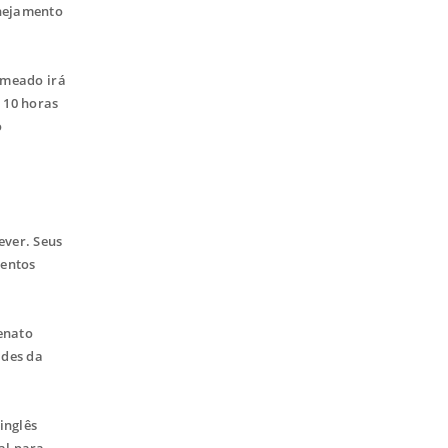
anejamento
omeado irá
 10 horas
o
ever. Seus
mentos
Renato
ades da
inglês
al para