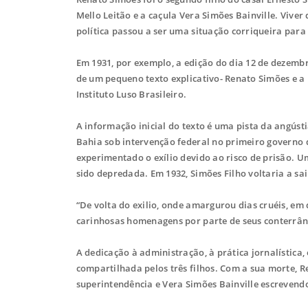
Mello Leitão e a caçula Vera Simões Bainville. Viver
política passou a ser uma situação corriqueira para 
Em 1931, por exemplo, a edição do dia 12 de deze
de um pequeno texto explicativo- Renato Simões e a
Instituto Luso Brasileiro.
A informação inicial do texto é uma pista da angústi
Bahia sob intervenção federal no primeiro governo d
experimentado o exílio devido ao risco de prisão. 
sido depredada. Em 1932, Simões Filho voltaria a sai
“De volta do exilio, onde amargurou dias cruéis, em
carinhosas homenagens por parte de seus conterrâneo
A dedicação à administração, à prática jornalística
compartilhada pelos três filhos. Com a sua morte, 
superintendência e Vera Simões Bainville escrevendo