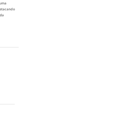
 uma
estacando
 da