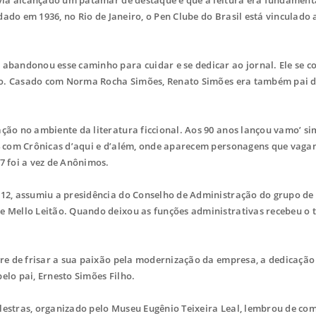
ndado em 1936, no Rio de Janeiro, o Pen Clube do Brasil está vinculado
abandonou esse caminho para cuidar e se dedicar ao jornal. Ele se c
ilho. Casado com Norma Rocha Simões, Renato Simões era também pai 
ção no ambiente da literatura ficcional. Aos 90 anos lançou vamo’ si
04 com Crônicas d’aqui e d’além, onde aparecem personagens que vaga
7 foi a vez de Anônimos.
12, assumiu a presidência do Conselho de Administração do grupo de
 Mello Leitão. Quando deixou as funções administrativas recebeu o t
pre de frisar a sua paixão pela modernização da empresa, a dedicação
lo pai, Ernesto Simões Filho.
estras, organizado pelo Museu Eugênio Teixeira Leal, lembrou de com