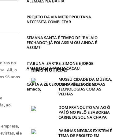
ALEMÃES NA BAHIA
PROJETO DA VIA METROPOLITANA
NECESSITA COMPLETAR
SEMANA SANTA É TEMPO DE “BALAIO
FECHADO”; JÁ FOI ASSIM OU AINDA É
ASSIM?
eiras no
ITABUNA: SARTRE, SIMONE E JORGE
AMADO CHUPARAM CACAU
MAIS NOTÍCIAS
a. Ali, o
aos 96 anos
MUSEU CIDADE DA MÚSICA,
CARTA A ZÉ CERQUEIRA Meu tiozinho
CONVIVÊNCIA DE NOVAS
amado,
TECNOLOGIAS COM AS
VELHAS
ue
da, ao
DOM FRANQUITO VAI AO Ó
PAÍ Ó NO PELÔ E SABOREIA
CARNE DE SOL NA CHAPA
a empresa,
RAINHAS NEGRAS EXISTEM É
vistas, ele
TEMA DE PROJETO EM