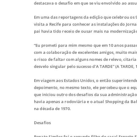
destacava o desafio em que se viu envolvido ao ass
Em uma das reportagens da edição que celebrou os 
visita a Recife para conhecer as instalações do Jorn
pai havia tido receio de ousar mais na modernizaçã
“Eu prometi para mim mesmo que em 10 anos passaria
com a colaboração de excelentes amigos, muito mais
o risco de faltar com alguns nomes de relevo, citari
desvelo singular pelo sucesso d’A TARDE” (A TARDE, 1
Em viagem aos Estados Unidos, o então superintende
depoimento, no mesmo texto, ele percebeu que o equ
que iniciou outro dos desafios da sua administraçã
havia apenas a rodoviária e o atual Shopping da Ba
na década de 1970.
Desafios
Renato Simões foi o segundo filho do casal Ernesto 