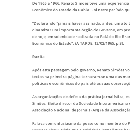
De 1965 a 1966, Renato Simões teve uma experiênci
Econômico do Estado da Bahia. Foi neste período qu
“Declarando “jamais haver assinado, antes, um ato 
dinamizar um importante órgão do Governo, em prol
de hoje, em solenidade realizada no Palácio Rio Br
Econômico do Estado”. (A TARDE, 12/02/1965, p.3).
Escrita
Após esta passagem pelo governo, Renato Simões vol
textos na primeira página tornaram-se uma das mar
políticos e econômicos do país até as suas observaçõ
As organizações de defesa da prática jornalística, 
Simões. Eleito diretor da Sociedade Interamericana
Associação Nacional de Jornais (ANJ) e da Associaçã
Falava com entusiasmo da posse como membro do Pen 
Bernard Shaw. Dizia que a atividade jornalística h