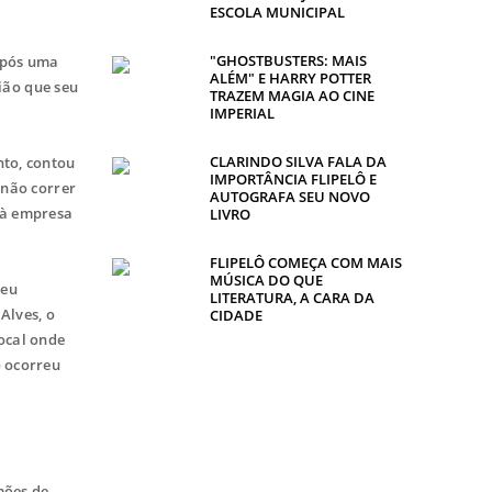
ESCOLA MUNICIPAL
"GHOSTBUSTERS: MAIS
após uma
ALÉM" E HARRY POTTER
rião que seu
TRAZEM MAGIA AO CINE
IMPERIAL
CLARINDO SILVA FALA DA
nto, contou
IMPORTÂNCIA FLIPELÔ E
 não correr
AUTOGRAFA SEU NOVO
m à empresa
LIVRO
FLIPELÔ COMEÇA COM MAIS
MÚSICA DO QUE
seu
LITERATURA, A CARA DA
Alves, o
CIDADE
ocal onde
ó ocorreu
mões de