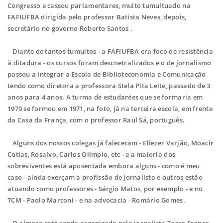
Congresso e cassou parlamentares, muito tumultuado na
FAFIUFBA dirigida pelo professor Batista Neves, depois,
secretário no governo Roberto Santos .
Diante de tantos tumultos - a FAFIUFBA era foco de resistência
à ditadura - os cursos foram descnetralizados e o de jornalismo
passou a integrar a Escola de Biblioteconomia e Comunicação
tendo como diretora a professora Stela Pita Leite, passado de 3
anos para 4 anos. A turma de estudantes que se formaria em
1970 se formou em 1971, na foto, já na terceira escola, em frente
da Casa da França, com o professor Raul Sá, português.
Alguns dos nossos colegas já faleceram - Eliezer Varjão, Moacir
Cotias, Rosalvo, Carlos Olimpio, etc - e a maioria dos
sobreviventes está aposentada embora alguns - como é meu
caso - ainda exerçam a profissão de jornalista e outros estão
atuando como professores - Sérgio Matos, por exemplo - e no
TCM - Paolo Marconi - e na advocacia - Romário Gomes.