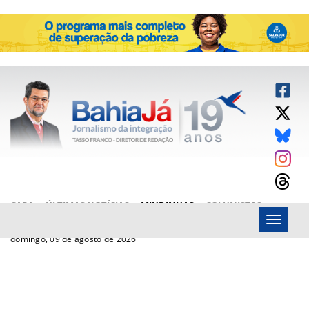
CAPA
ÚLTIMAS NOTÍCIAS
MIUDINHAS
COLUNISTAS
Menu
ARTIGOS
BAHIAJÁ VÍDEOS
FALE CONOSCO
domingo, 09 de agosto de 2026