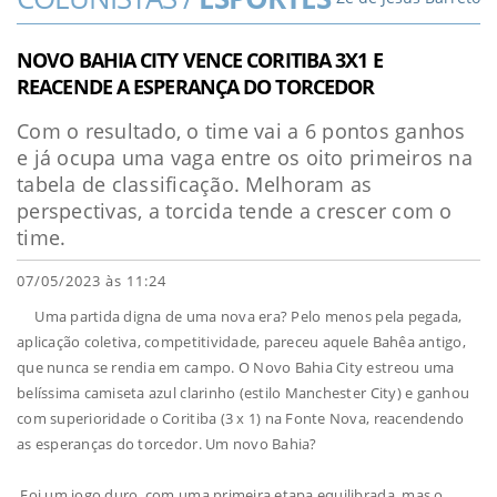
NOVO BAHIA CITY VENCE CORITIBA 3X1 E
REACENDE A ESPERANÇA DO TORCEDOR
Com o resultado, o time vai a 6 pontos ganhos
e já ocupa uma vaga entre os oito primeiros na
tabela de classificação. Melhoram as
perspectivas, a torcida tende a crescer com o
time.
07/05/2023 às 11:24
Uma partida digna de uma nova era? Pelo menos pela pegada,
aplicação coletiva, competitividade, pareceu aquele Bahêa antigo,
que nunca se rendia em campo. O Novo Bahia City estreou uma
belíssima camiseta azul clarinho (estilo Manchester City) e ganhou
com superioridade o Coritiba (3 x 1) na Fonte Nova, reacendendo
as esperanças do torcedor. Um novo Bahia?
Foi um jogo duro, com uma primeira etapa equilibrada, mas o