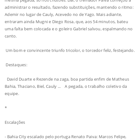
mesma pegada, só nos chutões. Daí, o treinador Paiva começou a
administrar o resultado, fazendo substituições, mantendo o ritmo:
Ademir no lugar de Cauly, Acevedo no de Yago. Mais adiante,
entraram ainda Mugni e Diego Rosa, que, aos 54 minutos, bateu
uma falta bem colocada e o goleiro Gabriel salvou, espalmando no
canto.
Um bom e convincente triunfo tricolor, o torcedor feliz, festejando.
Destaques:
David Duarte e Rezende na zaga, boa partida enfim de Matheus
Bahia, Thaciano, Biel, Cauly ... A pegada, o trabalho coletivo da
equipe.
*
Escalações
- Bahia City escalado pelo portuga Renato Paiva: Marcos Felipe,