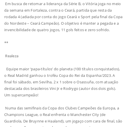
Em busca de retomar a liderança da Série B, o Vitória joga no meio
da semana em Fortaleza, contra o Ceará, partida que resta da
rodada 4 (adiada por conta do jogo Ceará x Sport pela final da Copa
do Nordeste – Ceará Campeão). O objetivo é manter a pegada e a
invencibilidade de quatro jogos, 11 gols feitos e zero sofrido.
**
Realeza
Equipe maior ‘papa-títulos’ do planeta (100 títulos conquistados),
o Real Madrid ganhou o troféu Copa do Rei da Espanha/2023. A
final foi sábado, em Sevilha, 2 x 1 sobre o Osassuña, com atuação
destacada dos brasileiros Vini Jr e Rodrygo (autor dos dois gols).
Um supercampeão!
Numa das semifinais da Copa dos Clubes Campeões da Europa, a
Champions League, o Real enfrenta o Manchester City (de
Guardiola, De Bruynne e Haaland), um jogaço com cara de final, são