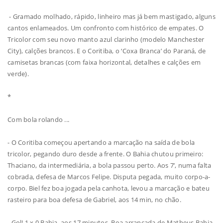
- Gramado molhado, rápido, linheiro mas já bem mastigado, alguns
cantos enlameados. Um confronto com histórico de empates. O
Tricolor com seu novo manto azul clarinho (modelo Manchester
City), calções brancos. E o Coritiba, o ‘Coxa Branca’ do Paraná, de
camisetas brancas (com faixa horizontal, detalhes e calções em
verde).
*
Com bola rolando ...
- O Coritiba começou apertando a marcação na saída de bola
tricolor, pegando duro desde a frente. O Bahia chutou primeiro:
Thaciano, da intermediária, a bola passou perto. Aos 7’, numa falta
cobrada, defesa de Marcos Felipe. Disputa pegada, muito corpo-a-
corpo. Biel fez boa jogada pela canhota, levou a marcação e bateu
rasteiro para boa defesa de Gabriel, aos 14 min, no chão.
- Gol! 1 x 0 Bahia, aos 17 minutos. Boa arrancada de Matheus Bahia