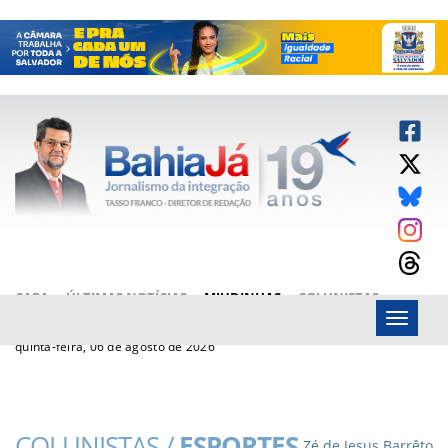
CAPA
ÚLTIMAS NOTÍCIAS
MIUDINHAS
COLUNISTAS
Menu
ARTIGOS
BAHIAJÁ VÍDEOS
FALE CONOSCO
quinta-feira, 06 de agosto de 2026
COLUNISTAS /
ESPORTES
Zé de Jesus Barrêto