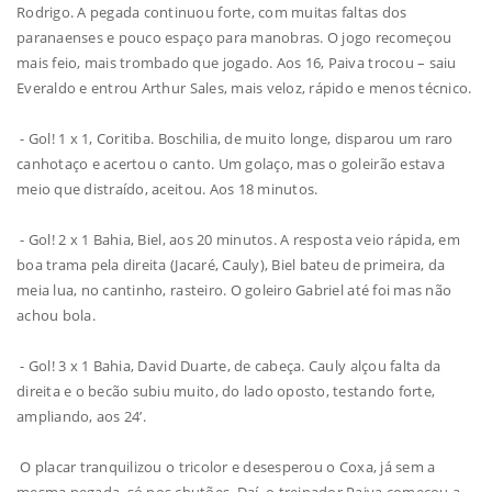
Rodrigo. A pegada continuou forte, com muitas faltas dos
paranaenses e pouco espaço para manobras. O jogo recomeçou
mais feio, mais trombado que jogado. Aos 16, Paiva trocou – saiu
Everaldo e entrou Arthur Sales, mais veloz, rápido e menos técnico.
- Gol! 1 x 1, Coritiba. Boschilia, de muito longe, disparou um raro
canhotaço e acertou o canto. Um golaço, mas o goleirão estava
meio que distraído, aceitou. Aos 18 minutos.
- Gol! 2 x 1 Bahia, Biel, aos 20 minutos. A resposta veio rápida, em
boa trama pela direita (Jacaré, Cauly), Biel bateu de primeira, da
meia lua, no cantinho, rasteiro. O goleiro Gabriel até foi mas não
achou bola.
- Gol! 3 x 1 Bahia, David Duarte, de cabeça. Cauly alçou falta da
direita e o becão subiu muito, do lado oposto, testando forte,
ampliando, aos 24’.
O placar tranquilizou o tricolor e desesperou o Coxa, já sem a