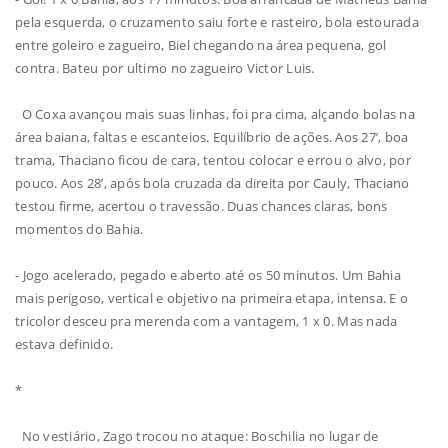
pela esquerda, o cruzamento saiu forte e rasteiro, bola estourada
entre goleiro e zagueiro, Biel chegando na área pequena, gol
contra. Bateu por ultimo no zagueiro Victor Luis.
O Coxa avançou mais suas linhas, foi pra cima, alçando bolas na
área baiana, faltas e escanteios. Equilíbrio de ações. Aos 27’, boa
trama, Thaciano ficou de cara, tentou colocar e errou o alvo, por
pouco. Aos 28’, após bola cruzada da direita por Cauly, Thaciano
testou firme, acertou o travessão. Duas chances claras, bons
momentos do Bahia.
- Jogo acelerado, pegado e aberto até os 50 minutos. Um Bahia
mais perigoso, vertical e objetivo na primeira etapa, intensa. E o
tricolor desceu pra merenda com a vantagem, 1 x 0. Mas nada
estava definido.
*
No vestiário, Zago trocou no ataque: Boschilia no lugar de