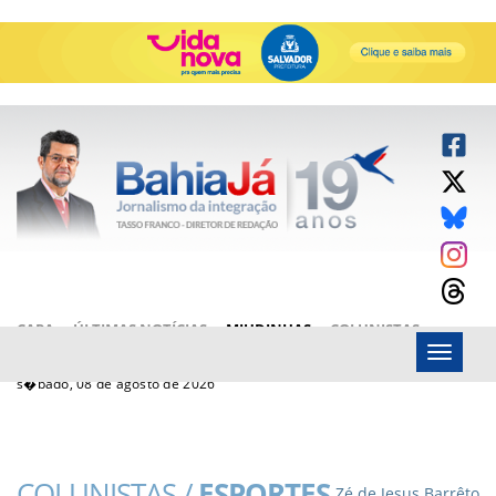
CAPA
ÚLTIMAS NOTÍCIAS
MIUDINHAS
COLUNISTAS
Menu
ARTIGOS
BAHIAJÁ VÍDEOS
FALE CONOSCO
s�bado, 08 de agosto de 2026
COLUNISTAS /
ESPORTES
Zé de Jesus Barrêto