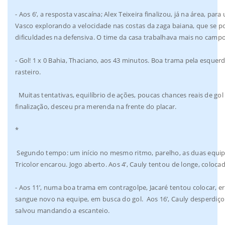
- Aos 6’, a resposta vascaína; Alex Teixeira finalizou, já na área, p
Vasco explorando a velocidade nas costas da zaga baiana, que se p
dificuldades na defensiva. O time da casa trabalhava mais no campo
- Gol! 1 x 0 Bahia, Thaciano, aos 43 minutos. Boa trama pela esquerda
rasteiro.
Muitas tentativas, equilíbrio de ações, poucas chances reais de gol
finalização, desceu pra merenda na frente do placar.
*
Segundo tempo: um início no mesmo ritmo, parelho, as duas equipe
Tricolor encarou. Jogo aberto. Aos 4’, Cauly tentou de longe, coloca
- Aos 11’, numa boa trama em contragolpe, Jacaré tentou colocar, er
sangue novo na equipe, em busca do gol. Aos 16’, Cauly desperdiço
salvou mandando a escanteio.