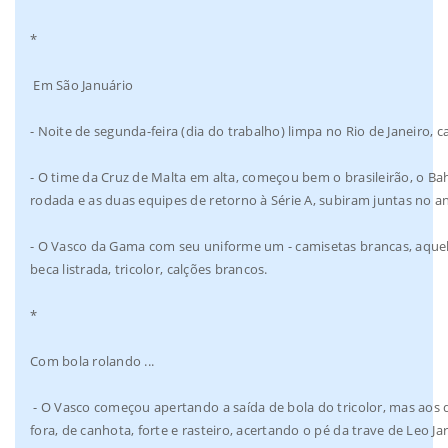
*
Em São Januário
- Noite de segunda-feira (dia do trabalho) limpa no Rio de Janeiro,
- O time da Cruz de Malta em alta, começou bem o brasileirão, o Bah
rodada e as duas equipes de retorno à Série A, subiram juntas no a
- O Vasco da Gama com seu uniforme um - camisetas brancas, aquela 
beca listrada, tricolor, calções brancos.
*
Com bola rolando ...
- O Vasco começou apertando a saída de bola do tricolor, mas aos d
fora, de canhota, forte e rasteiro, acertando o pé da trave de Leo Ja