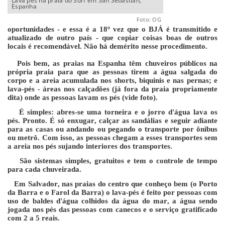
Lava pés na praia do Surf em San Sebastian,
Espanha
Foto: OG
oportunidades - e essa é a 18º vez que o BJÁ é transmitido e
atualizado de outro país - que copiar coisas boas de outros
locais é recomendável. Não há demérito nesse procedimento.
Pois bem, as praias na Espanha têm chuveiros públicos na
própria praia para que as pessoas tirem a água salgada do
corpo e a areia acumulada nos shorts, biquinis e nas pernas; e
lava-pés - áreas nos calçadões (já fora da praia propriamente
dita) onde as pessoas lavam os pés (vide foto).
É simples: abres-se uma torneira e o jorro d'água lava os
pés. Pronto. É só enxugar, calçar as sandálias e seguir adiante
para as casas ou andando ou pegando o transporte por ônibus
ou metrô. Com isso, as pessoas chegam a esses transportes sem
a areia nos pés sujando interiores dos transportes.
São sistemas simples, gratuitos e tem o controle de tempo
para cada chuveirada.
Em Salvador, nas praias do centro que conheço bem (o Porto
da Barra e o Farol da Barra) o lava-pés é feito por pessoas com
uso de baldes d'água colhidos da água do mar, a água sendo
jogada nos pés das pessoas com canecos e o serviço gratificado
com 2 a 5 reais.