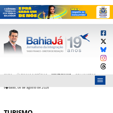
CAPA
ÚLTIMAS NOTÍCIAS
MIUDINHAS
COLUNISTAS
Menu
ARTIGOS
BAHIAJÁ VÍDEOS
FALE CONOSCO
s�bado, 08 de agosto de 2026
TURISMO