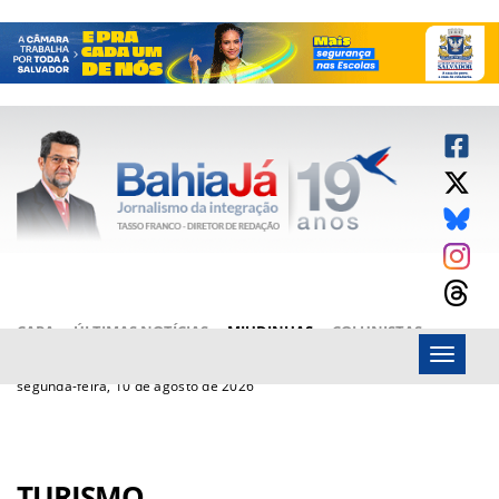
CAPA
ÚLTIMAS NOTÍCIAS
MIUDINHAS
COLUNISTAS
Menu
ARTIGOS
BAHIAJÁ VÍDEOS
FALE CONOSCO
segunda-feira, 10 de agosto de 2026
TURISMO