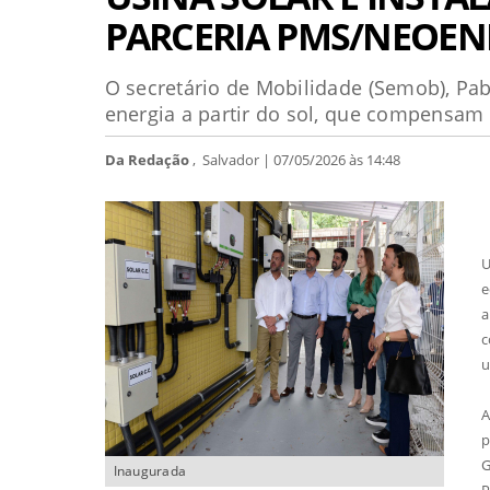
PARCERIA PMS/NEOEN
O secretário de Mobilidade (Semob), Pab
energia a partir do sol, que compensa
Da Redação
, Salvador | 07/05/2026 às 14:48
U
e
a
c
u
A
p
G
Inaugurada
P