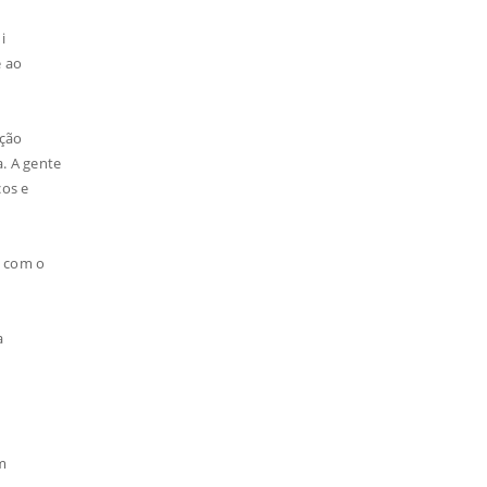
i
e ao
ação
. A gente
cos e
s com o
a
em