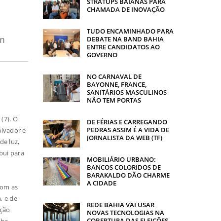
STRATUPS BAIANAS PARA
CHAMADA DE INOVAÇÃO
TUDO ENCAMINHADO PARA
am
DEBATE NA BAND BAHIA
ENTRE CANDIDATOS AO
GOVERNO
NO CARNAVAL DE
BAYONNE, FRANCE,
SANITÁRIOS MASCULINOS
NÃO TEM PORTAS
(7). O
DE FÉRIAS E CARREGANDO
PEDRAS ASSIM É A VIDA DE
alvador e
JORNALISTA DA WEB (TF)
de luz,
bui para
MOBILIÁRIO URBANO:
BANCOS COLORIDOS DE
BARAKALDO DÃO CHARME
A CIDADE
com as
, e de
REDE BAHIA VAI USAR
ação
NOVAS TECNOLOGIAS NA
COBERTURA DAS ELEIÇÕES
lba.