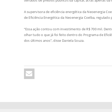
telhados de prédios públicos da capital, atrás apenas da
A supervisora de eficiência energética da Neoenergia Co
de Eficiência Energética da Neoenergia Coelba, regulado p
“Essa ação contou com investimento de R$ 700 mil. Dentro
olhar tudo o que já foi feito dentro do Programa de Efici
dos últimos anos”, disse Daniela Souza.