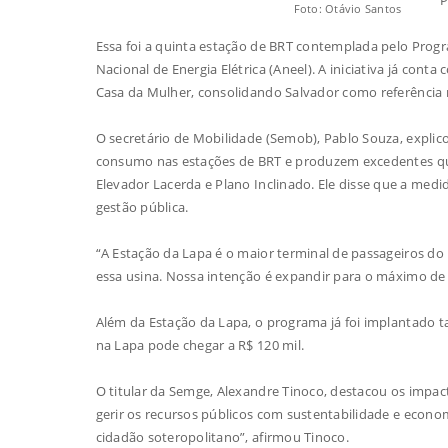
Foto: Otávio Santos
Essa foi a quinta estação de BRT contemplada pelo Progr
Nacional de Energia Elétrica (Aneel). A iniciativa já con
Casa da Mulher, consolidando Salvador como referência n
O secretário de Mobilidade (Semob), Pablo Souza, explic
consumo nas estações de BRT e produzem excedentes qu
Elevador Lacerda e Plano Inclinado. Ele disse que a med
gestão pública.
“A Estação da Lapa é o maior terminal de passageiros do
essa usina. Nossa intenção é expandir para o máximo de e
Além da Estação da Lapa, o programa já foi implantado t
na Lapa pode chegar a R$ 120 mil.
O titular da Semge, Alexandre Tinoco, destacou os impact
gerir os recursos públicos com sustentabilidade e econo
cidadão soteropolitano”, afirmou Tinoco.