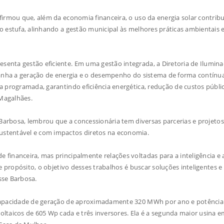
irmou que, além da economia financeira, o uso da energia solar contribu
o estufa, alinhando a gestão municipal às melhores práticas ambientais 
enta gestão eficiente. Em uma gestão integrada, a Diretoria de Ilumin
panha a geração de energia e o desempenho do sistema de forma contínua
a programada, garantindo eficiência energética, redução de custos públi
Magalhães.
 Barbosa, lembrou que a concessionária tem diversas parcerias e projeto
ustentável e com impactos diretos na economia.
financeira, mas principalmente relações voltadas para a inteligência e 
e propósito, o objetivo desses trabalhos é buscar soluções inteligentes e
sse Barbosa.
 capacidade de geração de aproximadamente 320 MWh por ano e potência
ltaicos de 605 Wp cada e três inversores. Ela é a segunda maior usina 