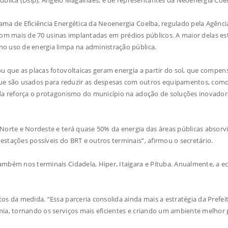
ama de Eficiência Energética da Neoenergia Coelba, regulado pela Agênci
ta com mais de 70 usinas implantadas em prédios públicos. A maior delas es
o uso de energia limpa na administração pública.
ou que as placas fotovoltaicas geram energia a partir do sol, que compe
e são usados para reduzir as despesas com outros equipamentos, com
ida reforça o protagonismo do município na adoção de soluções inovador
 Norte e Nordeste e terá quase 50% da energia das áreas públicas absorv
stações possíveis do BRT e outros terminais”, afirmou o secretário.
ambém nos terminais Cidadela, Hiper, Itaigara e Pituba. Anualmente, a 
os da medida. “Essa parceria consolida ainda mais a estratégia da Prefei
mia, tornando os serviços mais eficientes e criando um ambiente melhor 