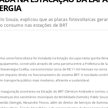
ERGIA
lo Souza, explicou que as placas fotovoltaicas ger
m o consumo nas estações de BRT
ma usina fotovoltaica foi instalada na Estação da Lapa nesta quinta-feira 
quipamento, construído através de uma parceria entre a Prefeitura de S
 Neoenergia Coelba, vai economizar cerca de R$ 11 mil mensais na conta 
om impacto direto no funcionamento do sistema BRT. A novidade contri
m transporte público mais moderno, eficiente e sustentável.
 inauguração aconteceu na Estação do BRT Clériston Andrade e contou 
resenças dos secretários municipais de Mobilidade (Semob), Pablo Souza
estão (Semge), Alexandre Tinoco, além do diretor de Serviços de Ilumin
ública (Dsip), Ângelo Magalhães, e de representantes da Neoenergia Coe