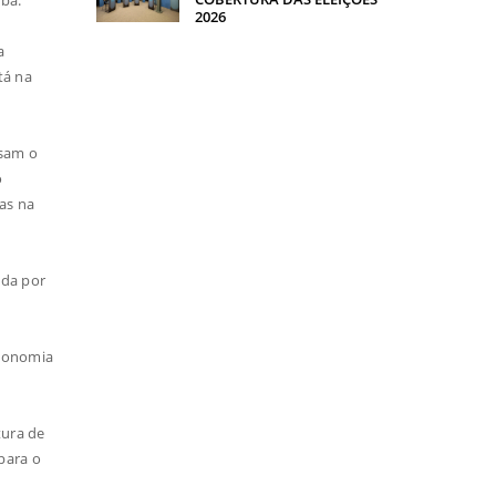
2026
a
tá na
nsam o
o
as na
ida por
economia
tura de
para o