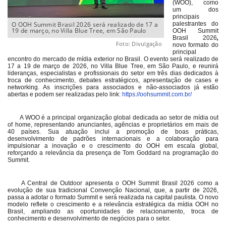
(WOO), como
um dos
principais
O OOH Summit Brasil 2026 será realizado de 17 a
palestrantes do
19 de março, no Villa Blue Tree, em São Paulo
OOH Summit
Brasil 2026
,
Foto: Divulgação
novo formato do
principal
encontro do mercado de mídia exterior no Brasil. O evento será realizado de
17 a 19 de março de 2026, no Villa Blue Tree, em São Paulo, e reunirá
lideranças, especialistas e profissionais do setor em três dias dedicados à
troca de conhecimento, debates estratégicos, apresentação de cases e
networking. As inscrições para associados e não-associados já estão
abertas e podem ser realizadas pelo link:
https://oohsummit.com.br/
A WOO é a principal organização global dedicada ao setor de mídia out
of home, representando anunciantes, agências e proprietários em mais de
40 países. Sua atuação inclui a promoção de boas práticas,
desenvolvimento de padrões internacionais e a colaboração para
impulsionar a inovação e o crescimento do OOH em escala global,
reforçando a relevância da presença de Tom Goddard na programação do
Summit.
A Central de Outdoor apresenta o OOH Summit Brasil 2026 como a
evolução de sua tradicional Convenção Nacional, que, a partir de 2026,
passa a adotar o formato Summit e será realizada na capital paulista. O novo
modelo reflete o crescimento e a relevância estratégica da mídia OOH no
Brasil, ampliando as oportunidades de relacionamento, troca de
conhecimento e desenvolvimento de negócios para o setor.