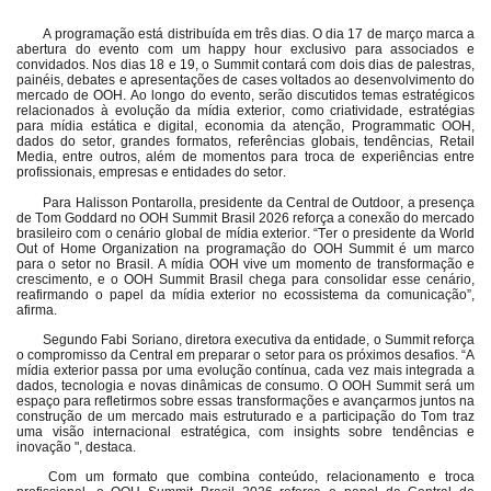
A programação está distribuída em três dias. O dia 17 de março marca a
abertura do evento com um happy hour exclusivo para associados e
convidados. Nos dias 18 e 19, o Summit contará com dois dias de palestras,
painéis, debates e apresentações de cases voltados ao desenvolvimento do
mercado de OOH. Ao longo do evento, serão discutidos temas estratégicos
relacionados à evolução da mídia exterior, como criatividade, estratégias
para mídia estática e digital, economia da atenção, Programmatic OOH,
dados do setor, grandes formatos, referências globais, tendências, Retail
Media, entre outros, além de momentos para troca de experiências entre
profissionais, empresas e entidades do setor.
Para Halisson Pontarolla, presidente da Central de Outdoor, a presença
de Tom Goddard no OOH Summit Brasil 2026 reforça a conexão do mercado
brasileiro com o cenário global de mídia exterior. “Ter o presidente da World
Out of Home Organization na programação do OOH Summit é um marco
para o setor no Brasil. A mídia OOH vive um momento de transformação e
crescimento, e o OOH Summit Brasil chega para consolidar esse cenário,
reafirmando o papel da mídia exterior no ecossistema da comunicação”,
afirma.
Segundo Fabi Soriano, diretora executiva da entidade, o Summit reforça
o compromisso da Central em preparar o setor para os próximos desafios. “A
mídia exterior passa por uma evolução contínua, cada vez mais integrada a
dados, tecnologia e novas dinâmicas de consumo. O OOH Summit será um
espaço para refletirmos sobre essas transformações e avançarmos juntos na
construção de um mercado mais estruturado e a participação do Tom traz
uma visão internacional estratégica, com insights sobre tendências e
inovação ", destaca.
Com um formato que combina conteúdo, relacionamento e troca