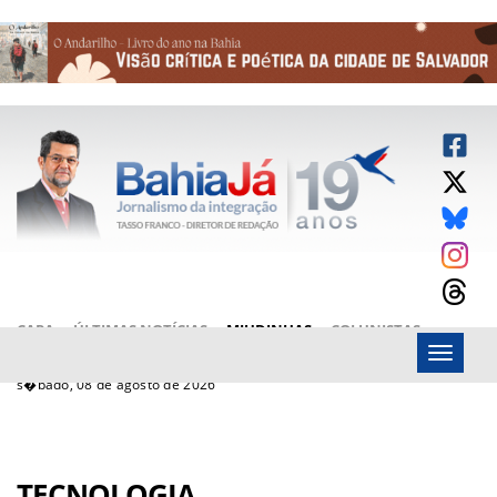
CAPA
ÚLTIMAS NOTÍCIAS
MIUDINHAS
COLUNISTAS
Menu
ARTIGOS
BAHIAJÁ VÍDEOS
FALE CONOSCO
s�bado, 08 de agosto de 2026
TECNOLOGIA