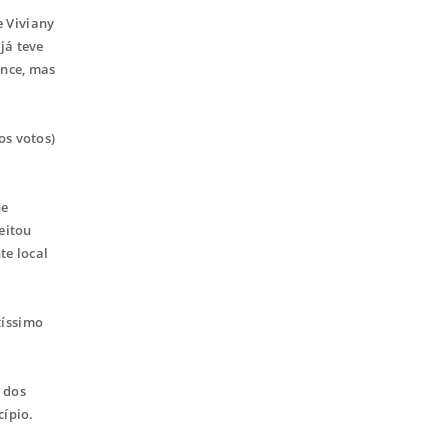
e Viviany
já teve
ance, mas
os votos)
ue
eitou
te local
tíssimo
 dos
cípio.