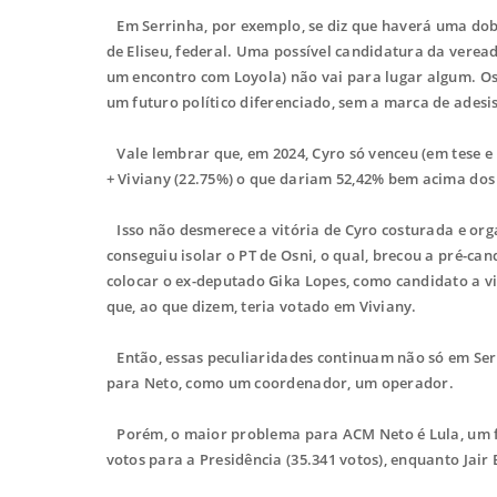
Em Serrinha, por exemplo, se diz que haverá uma dobr
de Eliseu, federal. Uma possível candidatura da veread
um encontro com Loyola) não vai para lugar algum. Osn
um futuro político diferenciado, sem a marca de adesis
Vale lembrar que, em 2024, Cyro só venceu (em tese e 
+ Viviany (22.75%) o que dariam 52,42% bem acima dos
Isso não desmerece a vitória de Cyro costurada e organ
conseguiu isolar o PT de Osni, o qual, brecou a pré-can
colocar o ex-deputado Gika Lopes, como candidato a vi
que, ao que dizem, teria votado em Viviany.
Então, essas peculiaridades continuam não só em Serr
para Neto, como um coordenador, um operador.
Porém, o maior problema para ACM Neto é Lula, um fen
votos para a Presidência (35.341 votos), enquanto Jair 