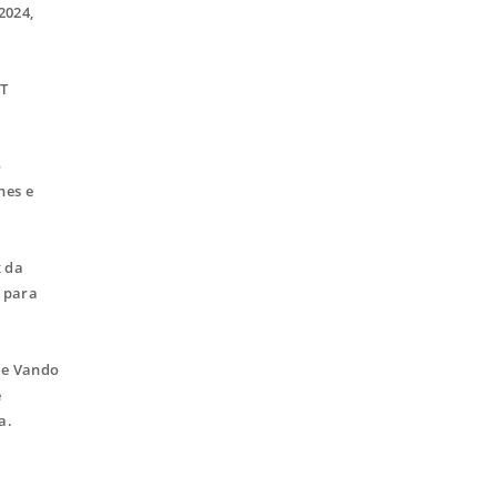
2024,
PT
o
hes e
x da
o para
 de Vando
e
a.