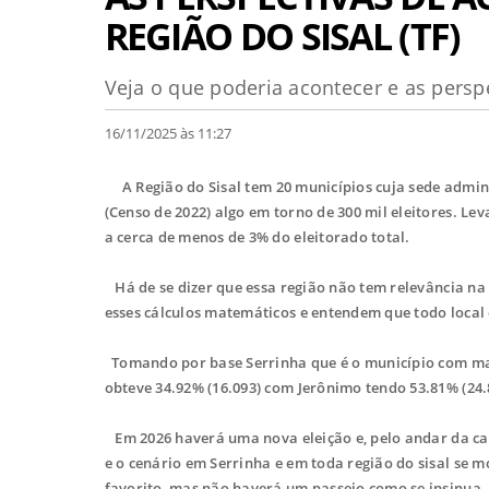
REGIÃO DO SISAL (TF)
Veja o que poderia acontecer e as persp
16/11/2025 às 11:27
A Região do Sisal tem 20 municípios cuja sede admin
(Censo de 2022) algo em torno de 300 mil eleitores. L
a cerca de menos de 3% do eleitorado total.
Há de se dizer que essa região não tem relevância na 
esses cálculos matemáticos e entendem que todo loca
Tomando por base Serrinha que é o município com mais
obteve 34.92% (16.093) com Jerônimo tendo 53.81% (24.
Em 2026 haverá uma nova eleição e, pelo andar da car
e o cenário em Serrinha e em toda região do sisal se m
favorito, mas não haverá um passeio como se insinua