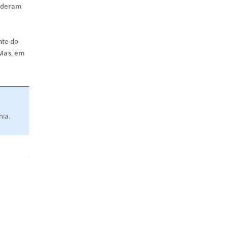
e deram
nte do
 Mas, em
hia.