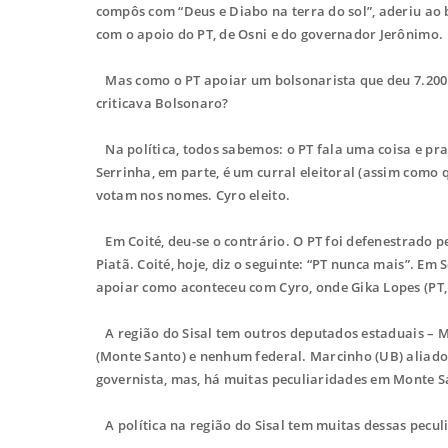
compôs com “Deus e Diabo na terra do sol”, aderiu ao 
com o apoio do PT, de Osni e do governador Jerônimo.
Mas como o PT apoiar um bolsonarista que deu 7.200 
criticava Bolsonaro?
Na política, todos sabemos: o PT fala uma coisa e p
Serrinha, em parte, é um curral eleitoral (assim como 
votam nos nomes. Cyro eleito.
Em Coité, deu-se o contrário. O PT foi defenestrado 
Piatã. Coité, hoje, diz o seguinte: “PT nunca mais”. Em
apoiar como aconteceu com Cyro, onde Gika Lopes (PT, f
A região do Sisal tem outros deputados estaduais – Ma
(Monte Santo) e nenhum federal. Marcinho (UB) aliado 
governista, mas, há muitas peculiaridades em Monte S
A política na região do Sisal tem muitas dessas peculi