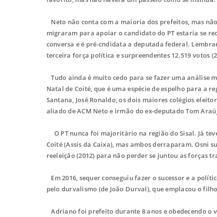
Neto não conta com a maioria dos prefeitos, mas não 
migraram para apoiar o candidato do PT estaria se re
conversa e é pré-cndidata a deputada federal. Lembra
terceira força política e surpreendentes 12.519 votos (
Tudo ainda é muito cedo para se fazer uma análise m
Natal de Coité, que é uma espécie de espelho para a reg
Santana, José Ronaldo, os dois maiores colégios eleito
aliado de ACM Neto e irmão do ex-deputado Tom Araújo
O PT nunca foi majoritário na região do Sisal. Já tev
Coité (Assis da Caixa), mas ambos derraparam. Osni 
reeleição (2012) para não perder se juntou as forças t
Em 2016, sequer conseguiu fazer o sucessor e a políti
pelo durvalismo (de João Durval), que emplacou o fil
Adriano foi prefeito durante 8 anos e obedecendo o ve