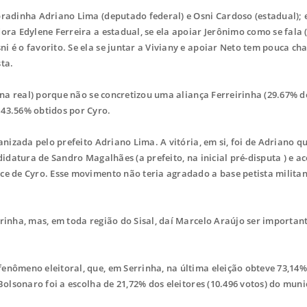
adinha Adriano Lima (deputado federal) e Osni Cardoso (estadual); 
ora Edylene Ferreira a estadual, se ela apoiar Jerônimo como se fala (
i é o favorito. Se ela se juntar a Viviany e apoiar Neto tem pouca ch
ta.
na real) porque não se concretizou uma aliança Ferreirinha (29.67% d
 43.56% obtidos por Cyro.
izada pelo prefeito Adriano Lima. A vitória, em si, foi de Adriano q
didatura de Sandro Magalhães (a prefeito, na inicial pré-disputa ) e ac
ce de Cyro. Esse movimento não teria agradado a base petista militan
inha, mas, em toda região do Sisal, daí Marcelo Araújo ser importan
ômeno eleitoral, que, em Serrinha, na última eleição obteve 73,14%
Bolsonaro foi a escolha de 21,72% dos eleitores (10.496 votos) do muni