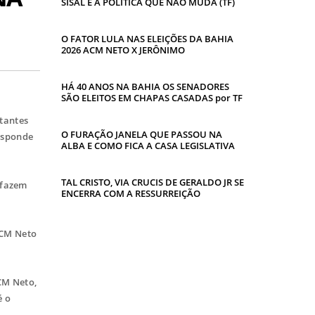
SISAL E A POLITICA QUE NÃO MUDA (TF)
O FATOR LULA NAS ELEIÇÕES DA BAHIA
2026 ACM NETO X JERÔNIMO
HÁ 40 ANOS NA BAHIA OS SENADORES
SÃO ELEITOS EM CHAPAS CASADAS por TF
tantes
O FURAÇÃO JANELA QUE PASSOU NA
responde
ALBA E COMO FICA A CASA LEGISLATIVA
TAL CRISTO, VIA CRUCIS DE GERALDO JR SE
 fazem
ENCERRA COM A RESSURREIÇÃO
ACM Neto
CM Neto,
é o