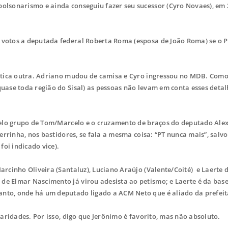
bolsonarismo e ainda conseguiu fazer seu sucessor (Cyro Novaes), em 
votos a deputada federal Roberta Roma (esposa de João Roma) se o 
ratica outra. Adriano mudou de camisa e Cyro ingressou no MDB. Com
quase toda região do Sisal) as pessoas não levam em conta esses detal
pelo grupo de Tom/Marcelo e o cruzamento de braços do deputado Ale
 Serrinha, nos bastidores, se fala a mesma coisa: “PT nunca mais”, salv
oi indicado vice).
rcinho Oliveira (Santaluz), Luciano Araújo (Valente/Coité) e Laerte
de Elmar Nascimento já virou adesista ao petismo; e Laerte é da bas
anto, onde há um deputado ligado a ACM Neto que é aliado da prefeit
aridades. Por isso, digo que Jerônimo é favorito, mas não absoluto.