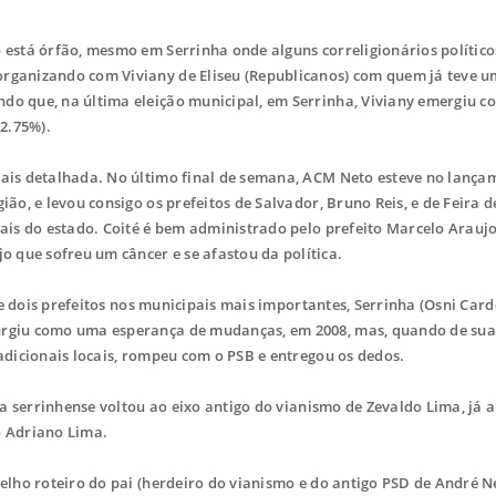
está órfão, mesmo em Serrinha onde alguns correligionários político
organizando com Viviany de Eliseu (Republicanos) com quem já teve 
ndo que, na última eleição municipal, em Serrinha, Viviany emergiu 
22.75%).
ais detalhada. No último final de semana, ACM Neto esteve no lança
ião, e levou consigo os prefeitos de Salvador, Bruno Reis, e de Feira d
rais do estado. Coité é bem administrado pelo prefeito Marcelo Arauj
 que sofreu um câncer e se afastou da política.
e dois prefeitos nos municipais mais importantes, Serrinha (Osni Card
surgiu como uma esperança de mudanças, em 2008, mas, quando de sua
radicionais locais, rompeu com o PSB e entregou os dedos.
ca serrinhense voltou ao eixo antigo do vianismo de Zevaldo Lima, já 
ho Adriano Lima.
lho roteiro do pai (herdeiro do vianismo e do antigo PSD de André N