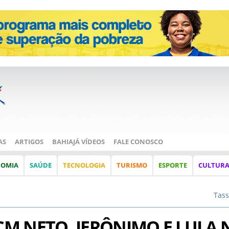
AS
ARTIGOS
BAHIAJÁ VÍDEOS
FALE CONOSCO
NOMIA
SAÚDE
TECNOLOGIA
TURISMO
ESPORTE
CULTUR
Tass
ACM NETO, JERÔNIMO E LULA 