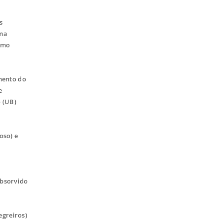
s
uma
como
mento do
e
o (UB)
oso) e
absorvido
egreiros)