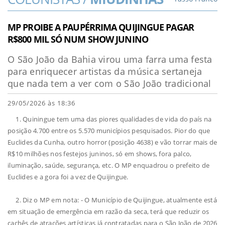
MP PROIBE A PAUPÉRRIMA QUIJINGUE PAGAR
R$800 MIL SÓ NUM SHOW JUNINO
O São João da Bahia virou uma farra uma festa
para enriquecer artistas da música sertaneja
que nada tem a ver com o São João tradicional
29/05/2026 às 18:36
1. Quiningue tem uma das piores qualidades de vida do país na
posição 4.700 entre os 5.570 municípios pesquisados. Pior do que
Euclides da Cunha, outro horror (posição 4638) e vão torrar mais de
R$10 milhões nos festejos juninos, só em shows, fora palco,
iluminação, saúde, segurança, etc. O MP enquadrou o prefeito de
Euclides e a gora foi a vez de Quijingue.
2. Diz o MP em nota: - O Município de Quijingue, atualmente está
em situação de emergência em razão da seca, terá que reduzir os
cachês de atrações artísticas já contratadas para o São João de 2026