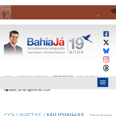
CAPA
ÚLTIMAS NOTÍCIAS
MIUDINHAS
COLUNISTAS
Menu
ARTIGOS
BAHIAJÁ VÍDEOS
FALE CONOSCO
s�bado, 08 de agosto de 2026
COLUNISTAS /
MIUDINHAS
Tasso Franco