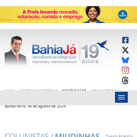
CAPA
ÚLTIMAS NOTÍCIAS
MIUDINHAS
COLUNISTAS
Menu
ARTIGOS
BAHIAJÁ VÍDEOS
FALE CONOSCO
quinta-feira, 06 de agosto de 2026
COLUNISTAS /
MIUDINHAS
Tasso Franco