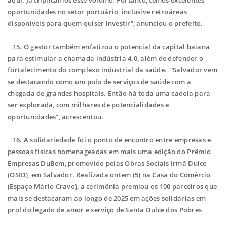
aqui. Já triplicamos esse volume. Portanto, temos excelentes
oportunidades no setor portuário, inclusive retroáreas
disponíveis para quem quiser investir”, anunciou o prefeito.
15.
O gestor também enfatizou o potencial da capital baiana
para estimular a chamada indústria 4.0, além de defender o
fortalecimento do complexo industrial da saúde. “Salvador vem
se destacando como um polo de serviços de saúde com a
chegada de grandes hospitais. Então há toda uma cadeia para
ser explorada, com milhares de potencialidades e
oportunidades”, acrescentou.
16. A solidariedade foi o ponto de encontro entre empresas e
pessoas físicas homenageadas em mais uma edição do Prêmio
Empresas DuBem, promovido pelas Obras Sociais Irmã Dulce
(OSID), em Salvador. Realizada ontem (5) na Casa do Comércio
(Espaço Mário Cravo), a cerimônia premiou os 100 parceiros que
mais se destacaram ao longo de 2025 em ações solidárias em
prol do legado de amor e serviço de Santa Dulce dos Pobres