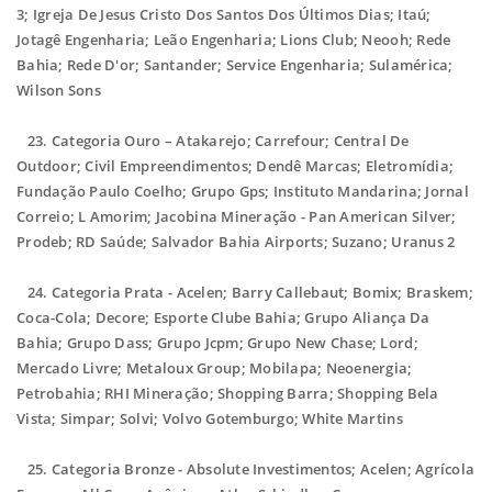
3; Igreja De Jesus Cristo Dos Santos Dos Últimos Dias; Itaú;
Jotagê Engenharia; Leão Engenharia; Lions Club; Neooh; Rede
Bahia; Rede D'or; Santander; Service Engenharia; Sulamérica;
Wilson Sons
23.
Categoria Ouro – Atakarejo; Carrefour; Central De
Outdoor; Civil Empreendimentos; Dendê Marcas; Eletromídia;
Fundação Paulo Coelho; Grupo Gps; Instituto Mandarina; Jornal
Correio; L Amorim; Jacobina Mineração - Pan American Silver;
Prodeb; RD Saúde; Salvador Bahia Airports; Suzano; Uranus 2
24.
Categoria Prata - Acelen; Barry Callebaut; Bomix; Braskem;
Coca-Cola; Decore; Esporte Clube Bahia; Grupo Aliança Da
Bahia; Grupo Dass; Grupo Jcpm; Grupo New Chase; Lord;
Mercado Livre; Metaloux Group; Mobilapa; Neoenergia;
Petrobahia; RHI Mineração; Shopping Barra; Shopping Bela
Vista; Simpar; Solvi; Volvo Gotemburgo; White Martins
25.
Categoria Bronze - Absolute Investimentos; Acelen; Agrícola