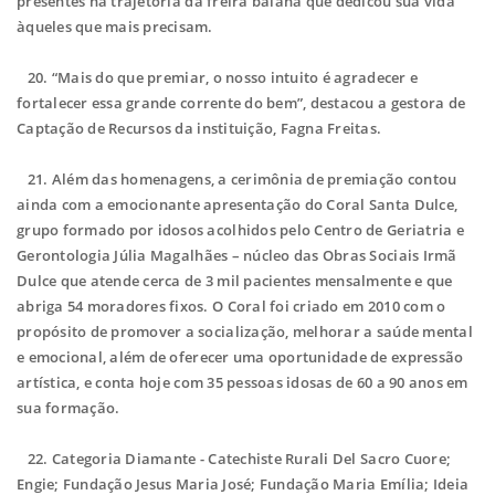
presentes na trajetória da freira baiana que dedicou sua vida
àqueles que mais precisam.
20. “Mais do que premiar, o nosso intuito é agradecer e
fortalecer essa grande corrente do bem”, destacou a gestora de
Captação de Recursos da instituição, Fagna Freitas.
21.
Além das homenagens, a cerimônia de premiação contou
ainda com a emocionante apresentação do Coral Santa Dulce,
grupo formado por idosos acolhidos pelo Centro de Geriatria e
Gerontologia Júlia Magalhães – núcleo das Obras Sociais Irmã
Dulce que atende cerca de 3 mil pacientes mensalmente e que
abriga 54 moradores fixos. O Coral foi criado em 2010 com o
propósito de promover a socialização, melhorar a saúde mental
e emocional, além de oferecer uma oportunidade de expressão
artística, e conta hoje com 35 pessoas idosas de 60 a 90 anos em
sua formação.
22.
Categoria Diamante - Catechiste Rurali Del Sacro Cuore;
Engie; Fundação Jesus Maria José; Fundação Maria Emília; Ideia