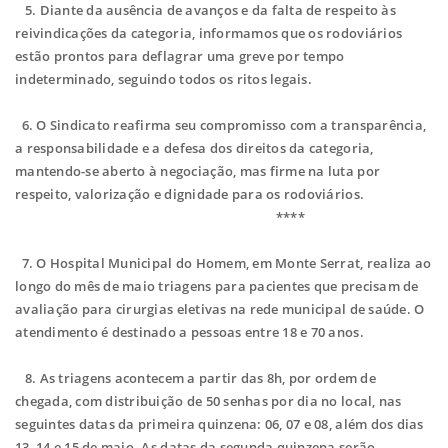
5. Diante da ausência de avanços e da falta de respeito às
reivindicações da categoria, informamos que os rodoviários
estão prontos para deflagrar uma greve por tempo
indeterminado, seguindo todos os ritos legais.
6. O Sindicato reafirma seu compromisso com a transparência,
a responsabilidade e a defesa dos direitos da categoria,
mantendo-se aberto à negociação, mas firme na luta por
respeito, valorização e dignidade para os rodoviários.
****
7.
O Hospital Municipal do Homem, em Monte Serrat, realiza ao
longo do mês de maio triagens para pacientes que precisam de
avaliação para cirurgias eletivas na rede municipal de saúde. O
atendimento é destinado a pessoas entre 18 e 70 anos.
8.
As triagens acontecem a partir das 8h, por ordem de
chegada, com distribuição de 50 senhas por dia no local, nas
seguintes datas da primeira quinzena: 06, 07 e 08, além dos dias
13, 14 e 15 de maio. As datas da segunda quinzena serão