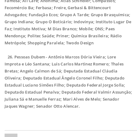
Famosa; All Care; Anônima; Atlas Schindler; Compassos;
Fecomércio Ba; Ferbasa; Freire, Gerbasi & Bittencourt
Advogados; Fundação Ecos; Grupo A Tarde; Grupo Brasquímica;
Grupo Indiana; Grupo O Boticário; Indovinya; Instituto Lugar De
Faz; Instituto Motiva; M Dias Branco; Mobile; ONS; Paes
Mendonça; Politec Saúde; Priner; Química Brasileira; Rádio
Metrópole; Shopping Paralela; Twodo Design
26.
Pessoas Dubem - Antônio Marcos Dória Vieira; Lore
Improta e Léo Santana; Luis Carlos Martinez Romero; Thales
Bretas; Angelo Calmon de Sá; Deputada Estadual Cláudia
Oliveira; Deputado Estadual Ângelo Coronel Filho; Deputado
Estadual Luciano Simões Filho; Deputado Federal Jorge Solla;
Deputado Estadual Penalva; Deputado Federal Valmir Assunção;
Juliana Sá e Manuelle Ferraz; Mari Alves de Melo; Senador
Jaques Wagner; Senador Otto Alencar.