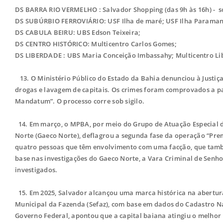
DS BARRA RIO VERMELHO : Salvador Shopping (das 9h às 16h) - so
DS SUBÚRBIO FERROVIÁRIO: USF Ilha de maré; USF Ilha Paraman
DS CABULA BEIRU: UBS Edson Teixeira;
DS CENTRO HISTÓRICO: Multicentro Carlos Gomes;
DS LIBERDADE : UBS Maria Conceição Imbassahy; Multicentro Libe
13. O Ministério Público do Estado da Bahia denunciou à Justiça
drogas e lavagem de capitais. Os crimes foram comprovados a pa
Mandatum”. O processo corre sob sigilo.
14. Em março, o MPBA, por meio do Grupo de Atuação Especial d
Norte (Gaeco Norte), deflagrou a segunda fase da operação “Pr
quatro pessoas que têm envolvimento com uma facção, que tamb
base nas investigações do Gaeco Norte, a Vara Criminal de Senh
investigados.
15. Em 2025, Salvador alcançou uma marca histórica na abertur
Municipal da Fazenda (Sefaz), com base em dados do Cadastro Na
Governo Federal, apontou que a capital baiana atingiu o melhor