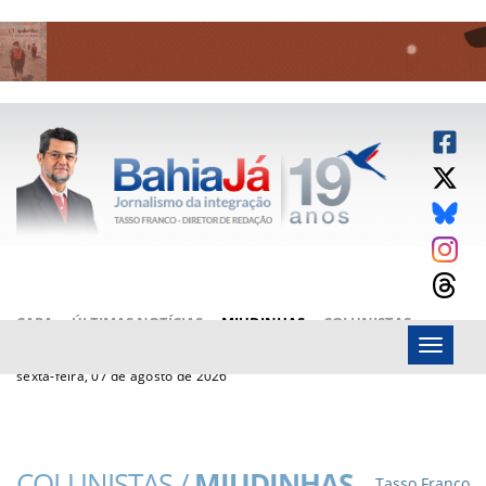
CAPA
ÚLTIMAS NOTÍCIAS
MIUDINHAS
COLUNISTAS
Menu
ARTIGOS
BAHIAJÁ VÍDEOS
FALE CONOSCO
sexta-feira, 07 de agosto de 2026
COLUNISTAS /
MIUDINHAS
Tasso Franco