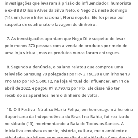
investigações que levaram à prisão do influenciador, humorista
e ex-BBB Dilson Alves da Silva Neto, o Nego Di, neste domingo
(14), em Jurerê Internacional, Florianópolis. Ele foi preso por
suspeita de estelionato e lavagem de dinheiro.
7. As investigações apontam que Nego Di é suspeito de lesar
pelo menos 370 pessoas com a venda de produtos por meio de
uma loja virtual, mas os produtos nunca foram entregues.
8. Segundo a denúncia, o baiano relatou que comprou uma
televisão Samsung 70 polegadas por R$ 3.190,30 e um iPhone 13
Pro Max por R$ 5.600.12, na loja virtual do influencer, em 11 de
abril de 2022, e pagou R$ 8.790,42 por Pix. Ele disse não ter
recebido os aparelhos, nem o dinheiro de volta.
10. O II Festival Náutico Maria Felipa, em homenagem à heroína
itaparicana da Independência do Brasil na Bahia, foi realizado
no sábado (13), movimentando a Baía de Todos-os-Santos. A
iniciativa envolveu esporte, história, cultura, meio ambiente e
atividades turísticas, com promoção da Via Náutica Consultoria