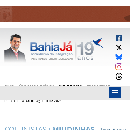
CAPA
ÚLTIMAS NOTÍCIAS
MIUDINHAS
COLUNISTAS
Menu
ARTIGOS
BAHIAJÁ VÍDEOS
FALE CONOSCO
quinta-feira, 06 de agosto de 2026
COLUNISTAS /
MIUDINHAS
Tasso Franco