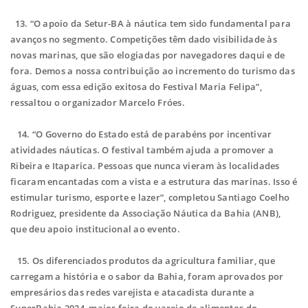
13. “O apoio da Setur-BA à náutica tem sido fundamental para
avanços no segmento. Competições têm dado visibilidade às
novas marinas, que são elogiadas por navegadores daqui e de
fora. Demos a nossa contribuição ao incremento do turismo das
águas, com essa edição exitosa do Festival Maria Felipa”,
ressaltou o organizador Marcelo Fróes.
14. “O Governo do Estado está de parabéns por incentivar
atividades náuticas. O festival também ajuda a promover a
Ribeira e Itaparica. Pessoas que nunca vieram às localidades
ficaram encantadas com a vista e a estrutura das marinas. Isso é
estimular turismo, esporte e lazer”, completou Santiago Coelho
Rodriguez, presidente da Associação Náutica da Bahia (ANB),
que deu apoio institucional ao evento.
15. Os diferenciados produtos da agricultura familiar, que
carregam a história e o sabor da Bahia, foram aprovados por
empresários das redes varejista e atacadista durante a