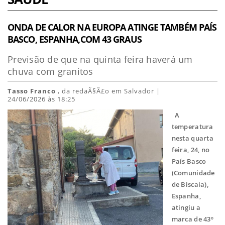
ONDA DE CALOR NA EUROPA ATINGE TAMBÉM PAÍS
BASCO, ESPANHA,COM 43 GRAUS
Previsão de que na quinta feira haverá um
chuva com granitos
Tasso Franco
, da redaÃ§Ã£o em Salvador |
24/06/2026 às 18:25
A
temperatura
nesta quarta
feira, 24, no
País Basco
(Comunidade
de Biscaia),
Espanha,
atingiu a
marca de 43º