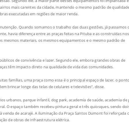
estão. Segundo ele, a maior parte desses equipamentos foi implantada 
airros mais carentes da cidade, mantendo o mesmo padrão de qualidad
bras executadas em regiões de maior renda.
anutenção. Quando somamos o trabalho das duas gestões, já passamos d
te, havia diferença entre as praças feitas na Pituba e as construídas nos
em os mesmos materiais, os mesmos equipamentos e o mesmo padrão de
úblicos de convivência e lazer. Segundo ele, embora grandes obras de
ças têm impacto direto na qualidade de vida das comunidades.
tas famílias, uma praça como essa é o principal espaço de lazer, o pont
 brincar longe das telas de celulares e televisões”, disse.
os urbanos, parque infantil, dog park, academia de saúde, academia de g
ral. O espaço também recebeu pintura geral e três quiosques, sendo doi
à venda de acarajé. A iluminação da Praça Santos Dumont foi reforçada 
ção de obras de infraestrutura elétrica.