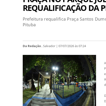
REQUALIFICAÇÃO DA P
Prefeitura requalifica Praça Santos Dum
Pituba
Da Redação
, Salvador | 07/07/2026 às 07:24
A
P
e
i
d
D
D