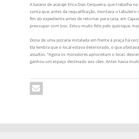
A baiana de acarajé Erica Dias Cerqueira, que trabalha n
conta que, antes da requalificação, montava o tabuleir
fim do expediente antes de retornar para casa, em Cajaz
preocupar com isso. Estou muito feliz pelo quiosque, m
Dona de uma pizzaria instalada em frente à praça há cer
Ela lembra que o local estava deteriorado, o que afastava
assaltos. “Agora os moradores aproveitam o local, desce
ganhou um espaço destinado aos cães. Antes havia muitos