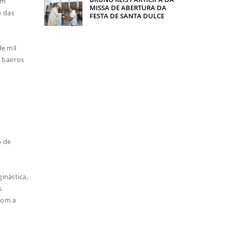
em
MISSA DE ABERTURA DA
e das
FESTA DE SANTA DULCE
e mil
 bairros
o de
inástica,
s
com a