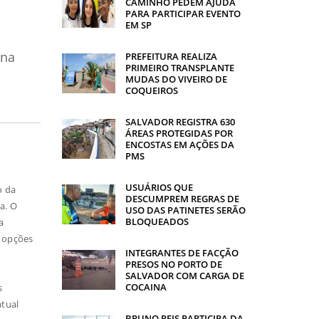
CAMINHO PEDEM AJUDA
PARA PARTICIPAR EVENTO
EM SP
 na
PREFEITURA REALIZA
PRIMEIRO TRANSPLANTE
MUDAS DO VIVEIRO DE
COQUEIROS
SALVADOR REGISTRA 630
ÁREAS PROTEGIDAS POR
ENCOSTAS EM AÇÕES DA
PMS
USUÁRIOS QUE
o da
DESCUMPREM REGRAS DE
a. O
USO DAS PATINETES SERÃO
BLOQUEADOS
a
s opções
INTEGRANTES DE FACÇÃO
PRESOS NO PORTO DE
SALVADOR COM CARGA DE
COCAINA
s
atual
BRUNO REIS PARTICIPA DA