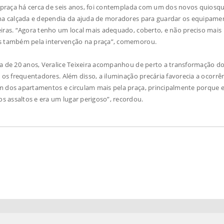
a praça há cerca de seis anos, foi contemplada com um dos novos quiosqu
o na calçada e dependia da ajuda de moradores para guardar os equipame
eiras. “Agora tenho um local mais adequado, coberto, e não preciso mais
as também pela intervenção na praça”, comemorou.
ca de 20 anos, Veralice Teixeira acompanhou de perto a transformação d
 os frequentadores. Além disso, a iluminação precária favorecia a ocorrê
m dos apartamentos e circulam mais pela praça, principalmente porque e
 assaltos e era um lugar perigoso”, recordou.