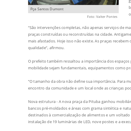
g
b
Pça Santos Dumont
o
Foto: Valter Pontes
“São intervenções completas, não apenas serviços de m
praças construídas ou reconstruídas na cidade. Antigamen
mais afastados. Hoje isso não existe. As praças receb
qualidade”, afirmou.
O prefeito também ressaltou a importância dos espaços p
mobilidade sejam fundamentais, equipamentos como pra
“O tamanho da obra não define sua importância. Para mui
encontro da comunidade e um local onde as crianças podem
Nova estrutura - A nova praça da Pituba ganhou mobiliári
bancos pré-moldados e áreas com grama sintética e natu
destinados à comercialização de alimentos e um voltado 
instalação de 19 luminárias de LED, nove postes e a execu