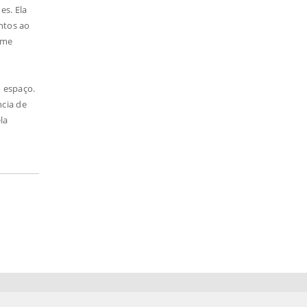
es. Ela
ntos ao
 me
o espaço.
ncia de
la