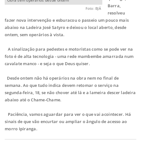
Obra sem operários desde ontem
Barra,
Foto: BJÁ
resolveu
fazer nova intervenção e esburacou o passeio um pouco mais
abaixo na Ladeira José Satyro e deixou o local aberto, desde
ontem, sem operários à vista.
A sinalização para pedestes e motoristas como se pode ver na
foto é de alta tecnologia - uma rede mambembe amarrada num
cavalate manco - e seja o que Deus quiser.
Desde ontem não há operários na obra nem no final de
semana. Ao que tudo indica devem retomar o serviço na
segunda-feira, 18, se não chover até lá e a lameira descer ladeira
abaixo até o Chame-Chame.
Paciência, vamos aguardar para ver o que vai acointecer. Há
sinais de que vão encurtar ou ampliar o ângulo de acesso ao
morro Ipiranga.