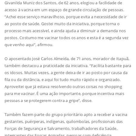
Givanilda Muniz dos Santos, de 62 anos, elogiou a facilidade de
acesso à vacina em um espaço de grande circulação de pessoas.
“Achei esse serviço maravilhoso, porque evita a necessidade de ir
ao posto de saúde. Gostei muito da iniciativa, porque torna o
processo mais acessível, e ainda ajuda a diminuir a demanda nos
postos. Costumo me vacinar todos os anos e esta é a segunda vez
que venho aqui”, afirmou.
O aposentado José Carlos Almeida, de 71 anos, morador de Itapuã,
também destacou a praticidade da iniciativa. “Facilita bastante para
os idosos. Muitas vezes, a gente deixa de ir ao posto por causa da
fila ou da distância, e aqui foi tudo muito rápido e organizado.
Aproveitei que já estava resolvendo outras coisas no shopping
para me vacinar. É uma ação importante, porque incentiva mais
pessoas a se protegerem contra a gripe”, disse.
Também fazem parte do grupo prioritário apto a receber a vacina
gestantes, puérperas, indígenas, quilombolas, profissionais das
Forças de Segurança e Salvamento, trabalhadores da Saúde,
integrantes das Forças Armadas, pessoas com deficiência