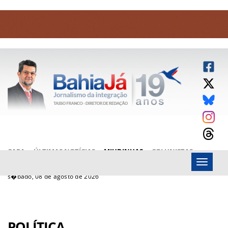
CAPA
ÚLTIMAS NOTÍCIAS
MIUDINHAS
COLUNISTAS
Menu
ARTIGOS
BAHIAJÁ VÍDEOS
FALE CONOSCO
s�bado, 08 de agosto de 2026
POLÍTICA