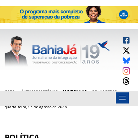
CAPA
ÚLTIMAS NOTÍCIAS
MIUDINHAS
COLUNISTAS
Menu
ARTIGOS
BAHIAJÁ VÍDEOS
FALE CONOSCO
quarta-feira, 05 de agosto de 2026
POLÍTICA