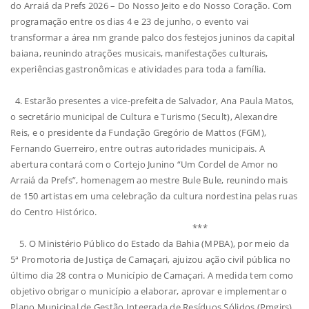
do Arraiá da Prefs 2026 – Do Nosso Jeito e do Nosso Coração. Com
programação entre os dias 4 e 23 de junho, o evento vai
transformar a área nm grande palco dos festejos juninos da capital
baiana, reunindo atrações musicais, manifestações culturais,
experiências gastronômicas e atividades para toda a família.
4. Estarão presentes a vice-prefeita de Salvador, Ana Paula Matos,
o secretário municipal de Cultura e Turismo (Secult), Alexandre
Reis, e o presidente da Fundação Gregório de Mattos (FGM),
Fernando Guerreiro, entre outras autoridades municipais. A
abertura contará com o Cortejo Junino “Um Cordel de Amor no
Arraiá da Prefs”, homenagem ao mestre Bule Bule, reunindo mais
de 150 artistas em uma celebração da cultura nordestina pelas ruas
do Centro Histórico.
***
5. O Ministério Público do Estado da Bahia (MPBA), por meio da
5ª Promotoria de Justiça de Camaçari, ajuizou ação civil pública no
último dia 28 contra o Município de Camaçari. A medida tem como
objetivo obrigar o município a elaborar, aprovar e implementar o
Plano Municipal de Gestão Integrada de Resíduos Sólidos (Pmgirs),