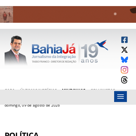
CAPA
ÚLTIMAS NOTÍCIAS
MIUDINHAS
COLUNISTAS
Menu
ARTIGOS
BAHIAJÁ VÍDEOS
FALE CONOSCO
domingo, 09 de agosto de 2026
POLÍTICA