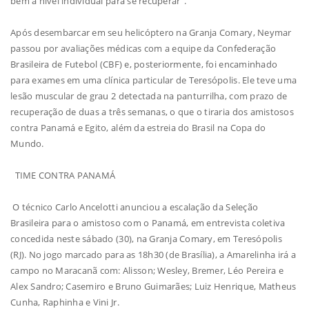
bem a nível individual para se recuperar".
Após desembarcar em seu helicóptero na Granja Comary, Neymar
passou por avaliações médicas com a equipe da Confederação
Brasileira de Futebol (CBF) e, posteriormente, foi encaminhado
para exames em uma clínica particular de Teresópolis. Ele teve uma
lesão muscular de grau 2 detectada na panturrilha, com prazo de
recuperação de duas a três semanas, o que o tiraria dos amistosos
contra Panamá e Egito, além da estreia do Brasil na Copa do
Mundo.
TIME CONTRA PANAMÁ
O técnico Carlo Ancelotti anunciou a escalação da Seleção
Brasileira para o amistoso com o Panamá, em entrevista coletiva
concedida neste sábado (30), na Granja Comary, em Teresópolis
(RJ). No jogo marcado para as 18h30 (de Brasília), a Amarelinha irá a
campo no Maracanã com: Alisson; Wesley, Bremer, Léo Pereira e
Alex Sandro; Casemiro e Bruno Guimarães; Luiz Henrique, Matheus
Cunha, Raphinha e Vini Jr.