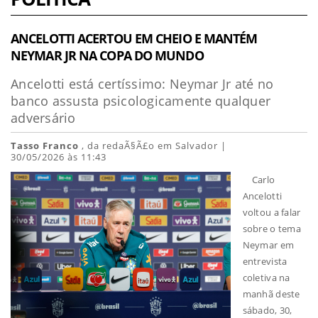
ANCELOTTI ACERTOU EM CHEIO E MANTÉM
NEYMAR JR NA COPA DO MUNDO
Ancelotti está certíssimo: Neymar Jr até no
banco assusta psicologicamente qualquer
adversário
Tasso Franco
, da redaÃ§Ã£o em Salvador |
30/05/2026 às 11:43
Carlo
Ancelotti
voltou a falar
sobre o tema
Neymar em
entrevista
coletiva na
manhã deste
sábado, 30,