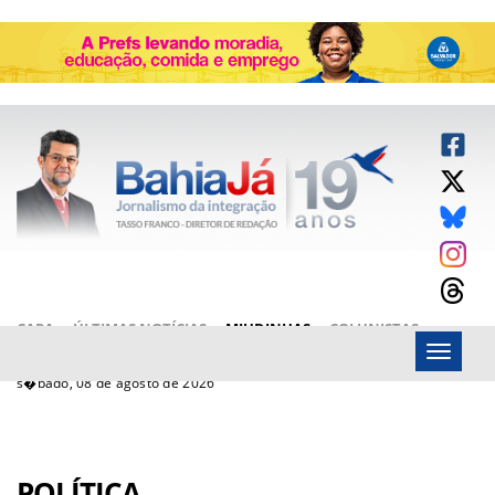
CAPA
ÚLTIMAS NOTÍCIAS
MIUDINHAS
COLUNISTAS
Menu
ARTIGOS
BAHIAJÁ VÍDEOS
FALE CONOSCO
s�bado, 08 de agosto de 2026
POLÍTICA