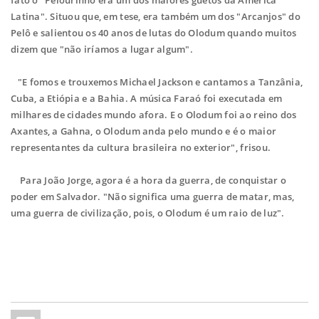
fato o "Pelourinho era um dos maiores guetos da América
Latina". Situou que, em tese, era também um dos "Arcanjos" do
Pelô e salientou os 40 anos de lutas do Olodum quando muitos
dizem que "não iríamos a lugar algum".
"E fomos e trouxemos Michael Jackson e cantamos a Tanzânia,
Cuba, a Etiópia e a Bahia. A música Faraó foi executada em
milhares de cidades mundo afora. E o Olodum foi ao reino dos
Axantes, a Gahna, o Olodum anda pelo mundo e é o maior
representantes da cultura brasileira no exterior", frisou.
Para João Jorge, agora é a hora da guerra, de conquistar o
poder em Salvador. "Não significa uma guerra de matar, mas,
uma guerra de civilização, pois, o Olodum é um raio de luz".