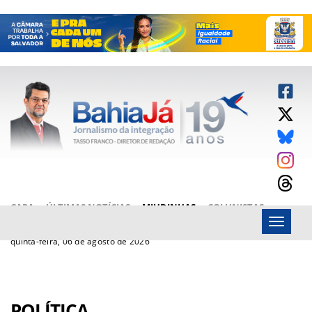
CAPA
ÚLTIMAS NOTÍCIAS
MIUDINHAS
COLUNISTAS
Menu
ARTIGOS
BAHIAJÁ VÍDEOS
FALE CONOSCO
quinta-feira, 06 de agosto de 2026
POLÍTICA