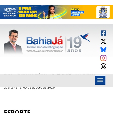
CAPA
ÚLTIMAS NOTÍCIAS
MIUDINHAS
COLUNISTAS
Menu
ARTIGOS
BAHIAJÁ VÍDEOS
FALE CONOSCO
quarta-feira, 05 de agosto de 2026
ESPORTE