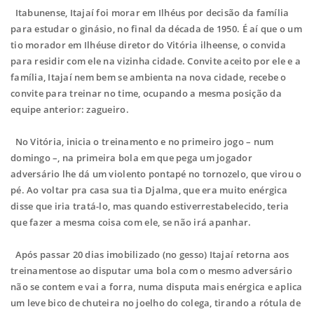
Itabunense, Itajaí foi morar em Ilhéus por decisão da família
para estudar o ginásio, no final da década de 1950. É aí que o um
tio morador em Ilhéuse diretor do Vitória ilheense, o convida
para residir com ele na vizinha cidade. Convite aceito por ele e a
família, Itajaí nem bem se ambienta na nova cidade, recebe o
convite para treinar no time, ocupando a mesma posição da
equipe anterior: zagueiro.
No Vitória, inicia o treinamento e no primeiro jogo – num
domingo –, na primeira bola em que pega um jogador
adversário lhe dá um violento pontapé no tornozelo, que virou o
pé. Ao voltar pra casa sua tia Djalma,
que era muito enérgica
disse que iria tratá-lo, mas quando estiver
restabelecido, teria
que fazer a mesma coisa com ele, se não irá apanhar.
Após passar 20 dias imobilizado (no gesso) Itajaí retorna aos
treinamentose ao disputar uma bola com o mesmo adversário
não se contem e vai a forra, numa disputa mais enérgica e aplica
um leve bico de chuteira no joelho do colega, tirando a rótula de