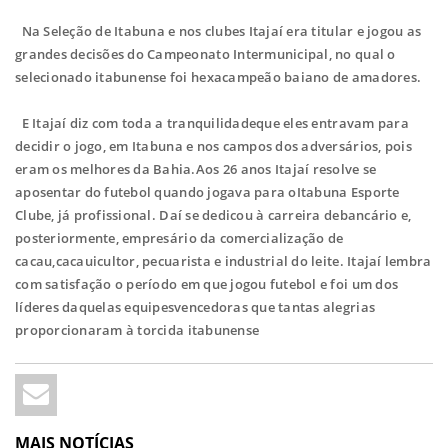
Na Seleção de Itabuna e nos clubes Itajaí era titular e jogou as
grandes decisões do Campeonato Intermunicipal, no qual o
selecionado itabunense foi hexacampeão baiano de amadores.
E Itajaí diz com toda a tranquilidadeque eles entravam para
decidir o jogo, em Itabuna e nos campos dos adversários, pois
eram os melhores da Bahia.Aos 26 anos Itajaí resolve se
aposentar do futebol quando jogava para oItabuna Esporte
Clube, já profissional. Daí se dedicou à carreira debancário e,
posteriormente, empresário da comercialização de
cacau,cacauicultor, pecuarista e industrial do leite. Itajaí lembra
com satisfação o
período em que jogou futebol e foi um dos
líderes daquelas equipesvencedoras que tantas alegrias
proporcionaram à torcida itabunense
MAIS NOTÍCIAS