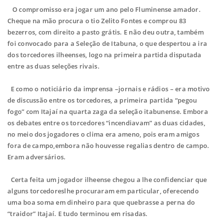
O compromisso era jogar um ano pelo Fluminense amador.
Cheque na mão procura o tio Zelito Fontes e comprou 83
bezerros, com direito a pasto grátis. E não deu outra, também
foi convocado para a Seleção de Itabuna, o que despertou a ira
dos torcedores ilheenses, logo na primeira partida disputada
entre as duas seleções rivais.
E como o noticiário da imprensa –jornais e rádios – era motivo
de discussão entre os torcedores, a primeira partida “pegou
fogo” com Itajaí na quarta zaga da seleção itabunense. Embora
os debates entre os torcedores “incendiavam” as duas cidades,
no meio dos jogadores o clima era ameno, pois eram amigos
fora de campo,embora não houvesse regalias dentro de campo.
Eram adversários.
Certa feita um jogador ilheense chegou a lhe confidenciar que
alguns torcedoreslhe procuraram em particular, oferecendo
uma boa soma em dinheiro para que quebrasse a perna do
“traidor” Itajaí. E tudo terminou em risadas.