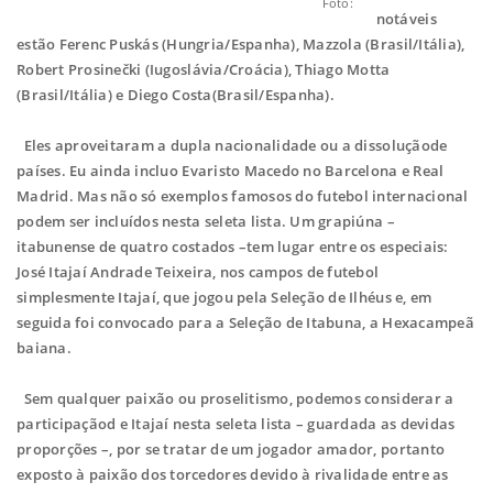
Foto:
notáveis
estão Ferenc Puskás (Hungria/Espanha), Mazzola (Brasil/Itália),
Robert Prosinečki (Iugoslávia/Croácia), Thiago Motta
(Brasil/Itália) e Diego Costa(Brasil/Espanha).
Eles aproveitaram a dupla nacionalidade ou a dissoluçãode
países. Eu ainda incluo Evaristo Macedo no Barcelona e Real
Madrid. Mas não só exemplos famosos do futebol internacional
podem ser incluídos nesta seleta lista. Um grapiúna –
itabunense de quatro costados –tem lugar entre os especiais:
José Itajaí Andrade Teixeira, nos campos de futebol
simplesmente Itajaí, que jogou pela Seleção de Ilhéus e, em
seguida foi convocado para a Seleção de Itabuna, a Hexacampeã
baiana.
Sem qualquer paixão ou proselitismo, podemos considerar a
participaçãod e Itajaí nesta seleta lista – guardada as devidas
proporções –, por se tratar de um jogador amador, portanto
exposto à paixão dos torcedores devido à rivalidade entre as