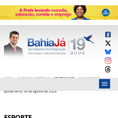
CAPA
ÚLTIMAS NOTÍCIAS
MIUDINHAS
COLUNISTAS
Menu
ARTIGOS
BAHIAJÁ VÍDEOS
FALE CONOSCO
quinta-feira, 06 de agosto de 2026
ESPORTE