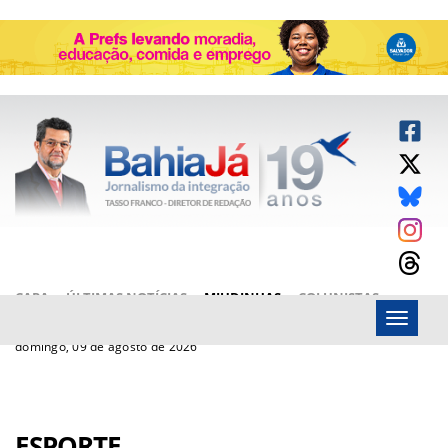
CAPA
ÚLTIMAS NOTÍCIAS
MIUDINHAS
COLUNISTAS
Menu
ARTIGOS
BAHIAJÁ VÍDEOS
FALE CONOSCO
domingo, 09 de agosto de 2026
ESPORTE